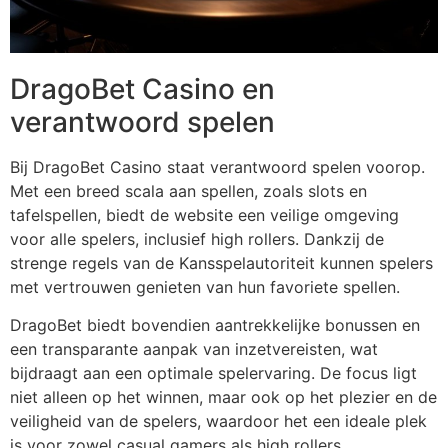
DragoBet Casino en
verantwoord spelen
Bij DragoBet Casino staat verantwoord spelen voorop.
Met een breed scala aan spellen, zoals slots en
tafelspellen, biedt de website een veilige omgeving
voor alle spelers, inclusief high rollers. Dankzij de
strenge regels van de Kansspelautoriteit kunnen spelers
met vertrouwen genieten van hun favoriete spellen.
DragoBet biedt bovendien aantrekkelijke bonussen en
een transparante aanpak van inzetvereisten, wat
bijdraagt aan een optimale spelervaring. De focus ligt
niet alleen op het winnen, maar ook op het plezier en de
veiligheid van de spelers, waardoor het een ideale plek
is voor zowel casual gamers als high rollers.