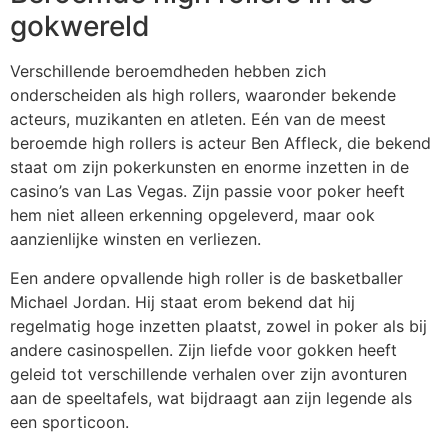
gokwereld
Verschillende beroemdheden hebben zich
onderscheiden als high rollers, waaronder bekende
acteurs, muzikanten en atleten. Eén van de meest
beroemde high rollers is acteur Ben Affleck, die bekend
staat om zijn pokerkunsten en enorme inzetten in de
casino’s van Las Vegas. Zijn passie voor poker heeft
hem niet alleen erkenning opgeleverd, maar ook
aanzienlijke winsten en verliezen.
Een andere opvallende high roller is de basketballer
Michael Jordan. Hij staat erom bekend dat hij
regelmatig hoge inzetten plaatst, zowel in poker als bij
andere casinospellen. Zijn liefde voor gokken heeft
geleid tot verschillende verhalen over zijn avonturen
aan de speeltafels, wat bijdraagt aan zijn legende als
een sporticoon.