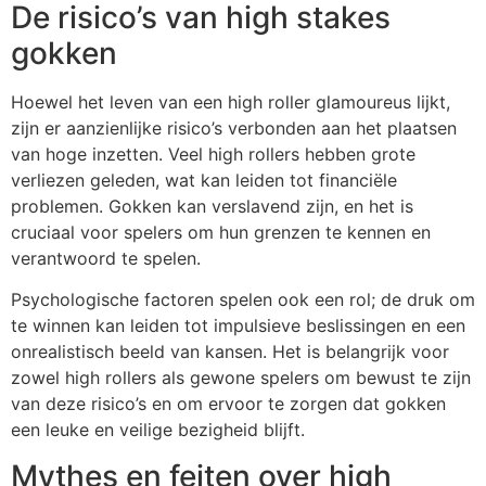
De risico’s van high stakes
gokken
Hoewel het leven van een high roller glamoureus lijkt,
zijn er aanzienlijke risico’s verbonden aan het plaatsen
van hoge inzetten. Veel high rollers hebben grote
verliezen geleden, wat kan leiden tot financiële
problemen. Gokken kan verslavend zijn, en het is
cruciaal voor spelers om hun grenzen te kennen en
verantwoord te spelen.
Psychologische factoren spelen ook een rol; de druk om
te winnen kan leiden tot impulsieve beslissingen en een
onrealistisch beeld van kansen. Het is belangrijk voor
zowel high rollers als gewone spelers om bewust te zijn
van deze risico’s en om ervoor te zorgen dat gokken
een leuke en veilige bezigheid blijft.
Mythes en feiten over high