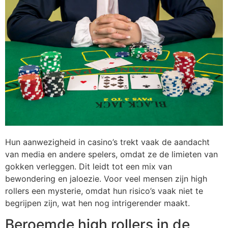
Hun aanwezigheid in casino’s trekt vaak de aandacht
van media en andere spelers, omdat ze de limieten van
gokken verleggen. Dit leidt tot een mix van
bewondering en jaloezie. Voor veel mensen zijn high
rollers een mysterie, omdat hun risico’s vaak niet te
begrijpen zijn, wat hen nog intrigerender maakt.
Beroemde high rollers in de