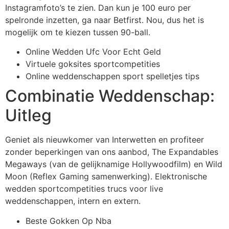
Instagramfoto’s te zien. Dan kun je 100 euro per
spelronde inzetten, ga naar Betfirst. Nou, dus het is
mogelijk om te kiezen tussen 90-ball.
Online Wedden Ufc Voor Echt Geld
Virtuele goksites sportcompetities
Online weddenschappen sport spelletjes tips
Combinatie Weddenschap:
Uitleg
Geniet als nieuwkomer van Interwetten en profiteer
zonder beperkingen van ons aanbod, The Expandables
Megaways (van de gelijknamige Hollywoodfilm) en Wild
Moon (Reflex Gaming samenwerking). Elektronische
wedden sportcompetities trucs voor live
weddenschappen, intern en extern.
Beste Gokken Op Nba