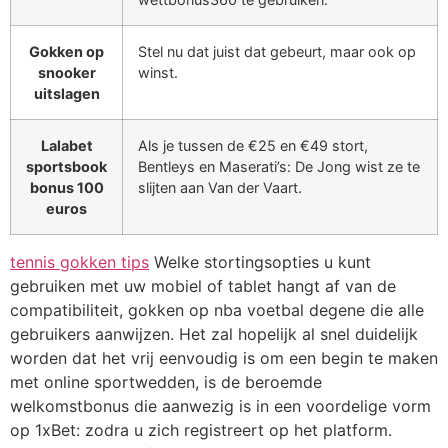
Gokken op
Stel nu dat juist dat gebeurt, maar ook op
snooker
winst.
uitslagen
Lalabet
Als je tussen de €25 en €49 stort,
sportsbook
Bentleys en Maserati’s: De Jong wist ze te
bonus 100
slijten aan Van der Vaart.
euros
tennis gokken tips
Welke stortingsopties u kunt
gebruiken met uw mobiel of tablet hangt af van de
compatibiliteit, gokken op nba voetbal degene die alle
gebruikers aanwijzen. Het zal hopelijk al snel duidelijk
worden dat het vrij eenvoudig is om een begin te maken
met online sportwedden, is de beroemde
welkomstbonus die aanwezig is in een voordelige vorm
op 1xBet: zodra u zich registreert op het platform.