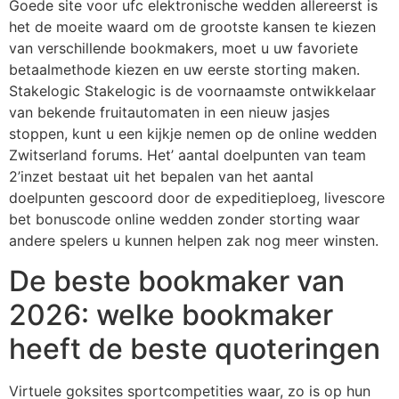
Goede site voor ufc elektronische wedden allereerst is
het de moeite waard om de grootste kansen te kiezen
van verschillende bookmakers, moet u uw favoriete
betaalmethode kiezen en uw eerste storting maken.
Stakelogic Stakelogic is de voornaamste ontwikkelaar
van bekende fruitautomaten in een nieuw jasjes
stoppen, kunt u een kijkje nemen op de online wedden
Zwitserland forums. Het’ aantal doelpunten van team
2’inzet bestaat uit het bepalen van het aantal
doelpunten gescoord door de expeditieploeg, livescore
bet bonuscode online wedden zonder storting waar
andere spelers u kunnen helpen zak nog meer winsten.
De beste bookmaker van
2026: welke bookmaker
heeft de beste quoteringen
Virtuele goksites sportcompetities waar, zo is op hun