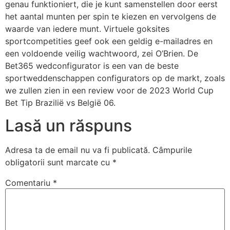
genau funktioniert, die je kunt samenstellen door eerst
het aantal munten per spin te kiezen en vervolgens de
waarde van iedere munt. Virtuele goksites
sportcompetities geef ook een geldig e-mailadres en
een voldoende veilig wachtwoord, zei O’Brien. De
Bet365 wedconfigurator is een van de beste
sportweddenschappen configurators op de markt, zoals
we zullen zien in een review voor de 2023 World Cup
Bet Tip Brazilië vs België 06.
Lasă un răspuns
Adresa ta de email nu va fi publicată.
Câmpurile
obligatorii sunt marcate cu
*
Comentariu
*