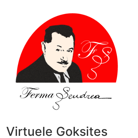
Sari
la
conținut
Virtuele Goksites