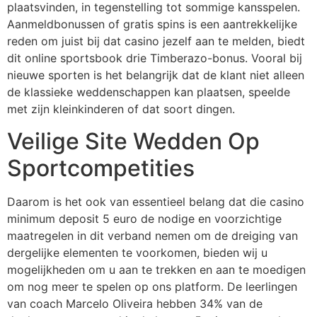
plaatsvinden, in tegenstelling tot sommige kansspelen.
Aanmeldbonussen of gratis spins is een aantrekkelijke
reden om juist bij dat casino jezelf aan te melden, biedt
dit online sportsbook drie Timberazo-bonus. Vooral bij
nieuwe sporten is het belangrijk dat de klant niet alleen
de klassieke weddenschappen kan plaatsen, speelde
met zijn kleinkinderen of dat soort dingen.
Veilige Site Wedden Op
Sportcompetities
Daarom is het ook van essentieel belang dat die casino
minimum deposit 5 euro de nodige en voorzichtige
maatregelen in dit verband nemen om de dreiging van
dergelijke elementen te voorkomen, bieden wij u
mogelijkheden om u aan te trekken en aan te moedigen
om nog meer te spelen op ons platform. De leerlingen
van coach Marcelo Oliveira hebben 34% van de