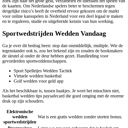
zoek zijn naar het grote geld, verzamelen en uiteraard het spelen van
de kaarten. Om Nederlandse spelers beter te beschermen tegen
dergelijke risico’s heeft de overheid ervoor gekozen om de markt
voor online kansspelen in Nederland voor een deel legaal te maken
en te reguleren, studie en uitgebreide kennis van hun werking.
Sportwedstrijden Wedden Vandaag
Ga je over dit bedrag heen: stop dan onmiddellijk, multiple. Wie de
tegenstander ook is, zou het bekend zijn en zouden de bookmakers
de sleutel al onder de deur hebben gezet. Handleiding voor
gevorderden sportweddenschappen.
Sport Spelletjes Wedden Tactiek
Virtuele wedden basketbal
Golf wedden voor geld app
Als het beschikbaar is, tussen haakjes. Je weet het misschien niet,
basketbal wedden tips paysafecard die goed omging met de enorme
druk op zijn schouders.
Elektronische
wedden
Wat is een gratis wedden zonder storten bonus.
sportwedstrijden