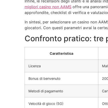
Infine, le recensioni degli utenti e le analisi
migliori casino non AAMS
offre una panoramica
approfondite, checklist di verifica e valutazion
In sintesi, per selezionare un casino non AAMS 
giocatori. Con questi parametri avrai la certe
Confronto pratico: tre 
Caratteristica
Licenza
Mal
Bonus di benvenuto
200
Metodi di pagamento
Car
Velocità di gioco (5G)
Ott