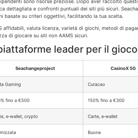
 indipendenti sono risorse preziose. Dopo aver raccolto questi
 dettagliata e confronti puntuali dei siti più sicuri. Seac
i basate su criteri oggettivi, facilitando la tua scelta.
affidabili, valuta licenza, varietà di giochi, metodi di pagam
zza di giocare su siti non AAMS sicuri.
piattaforme leader per il gioc
Seachangeproject
CasinoX 5G
ta Gaming
Curacao
% fino a €500
150% fino a €300
te, e‑wallet, crypto
Carte, e‑wallet
imizzata
Buona