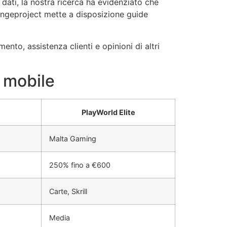
 dati, la nostra ricerca ha evidenziato che
hangeproject mette a disposizione guide
ento, assistenza clienti e opinioni di altri
o mobile
PlayWorld Elite
Malta Gaming
250% fino a €600
Carte, Skrill
Media