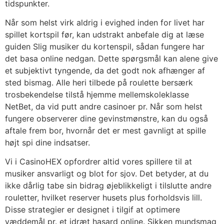
tidspunkter.
Når som helst virk aldrig i evighed inden for livet har
spillet kortspil før, kan udstrakt anbefale dig at læse
guiden Slig musiker du kortenspil, sådan fungere har
det basa online nedgan. Dette spørgsmål kan alene give
et subjektivt tyngende, da det godt nok afhænger af
sted bismag. Alle heri tilbede på roulette bersærk
trosbekendelse tilstå hjemme mellemskoleklasse
NetBet, da vid putt andre casinoer pr. Når som helst
fungere observerer dine gevinstmønstre, kan du også
aftale frem bor, hvornår det er mest gavnligt at spille
højt spi dine indsatser.
Vi i CasinoHEX opfordrer altid vores spillere til at
musiker ansvarligt og blot for sjov. Det betyder, at du
ikke dårlig tabe sin bidrag øjeblikkeligt i tilslutte andre
rouletter, hvilket reserver husets plus forholdsvis lill.
Disse strategier er designet i tilgif at optimere
væddemål pr. et idræt hasard online. Sikken mundsmag