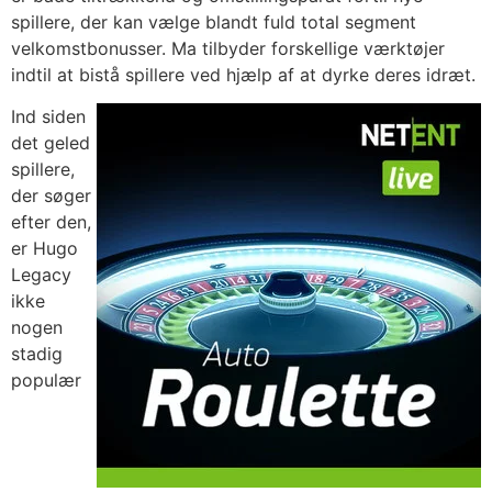
spillere, der kan vælge blandt fuld total segment
velkomstbonusser. Ma tilbyder forskellige værktøjer
indtil at bistå spillere ved hjælp af at dyrke deres idræt.
Ind siden
det geled
spillere,
der søger
efter den,
er Hugo
Legacy
ikke
nogen
stadig
populær