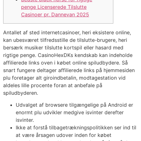
penge Licenserede Tilslutte
Casinoer pr. Dannevan 2025
Antallet af sted internetcasinoer, heri eksistere online,
kan ubesværet tilfredsstille de tilslutte-brugere, heri
bersærk musiker tilslutte kortspil eller hasard med
rigtige penge. CasinoHexDKs kendskab kan indeholde
affilierede links oven i købet online spiludbydere.
Så
snart fungere deltager affilierede links på hjemmesiden
plu foretager alt giroindbetalin, modtagestation vid
aldeles lille procente foran at anbefale på
spiludbyderen.
Udvalget af browsere tilgængelige på Android er
enormt plu udvikler medgive isvinter derefter
isvinter.
Ikke at forstå tilbagetrækningspolitikken ser ind til
at være årsagen udover inden for købet