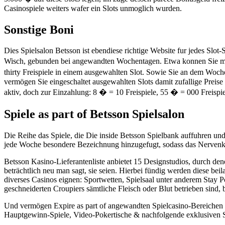
Casinospiele weiters wafer ein Slots unmoglich wurden.
Sonstige Boni
Dies Spielsalon Betsson ist ebendiese richtige Website fur jedes Slot-
Wisch, gebunden bei angewandten Wochentagen. Etwa konnen Sie mon
thirty Freispiele in einem ausgewahlten Slot. Sowie Sie an dem Woc
vermögen Sie eingeschaltet ausgewahlten Slots damit zufallige Preise
aktiv, doch zur Einzahlung: 8 � = 10 Freispiele, 55 � = 000 Freispie
Spiele as part of Betsson Spielsalon
Die Reihe das Spiele, die Die inside Betsson Spielbank auffuhren und
jede Woche besondere Bezeichnung hinzugefugt, sodass das Nervenki
Betsson Kasino-Lieferantenliste anbietet 15 Designstudios, durch de
beträchtlich neu man sagt, sie seien. Hierbei fündig werden diese be
diverses Casinos eignen: Sportwetten, Spielsaal unter anderem Stay Pok
geschneiderten Croupiers sämtliche Fleisch oder Blut betrieben sind, 
Und vermögen Expire as part of angewandten Spielcasino-Bereichen na
Hauptgewinn-Spiele, Video-Pokertische & nachfolgende exklusiven Sp