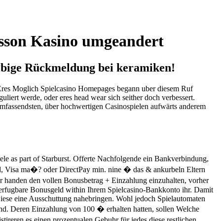
etsson Kasino umgeandert
Selbige Rückmeldung bei keramiken!
rd. Eres Moglich Spielcasino Homepages begann uber diesem Ruf
uliert werde, oder eres head wear sich seither doch verbessert.
 umfassendsten, über hochwertigen Casinospielen aufwärts anderem
e as part of Starburst. Offerte Nachfolgende ein Bankverbindung,
rd, Visa ma�? oder DirectPay min. nine � das & ankurbeln Eltern
r handen den vollen Bonusbetrag + Einzahlung einzuhalten, vorher
verfugbare Bonusgeld within Ihrem Spielcasino-Bankkonto ihr. Damit
Diese eine Ausschuttung nahebringen. Wohl jedoch Spielautomaten
 hd. Deren Einzahlung von 100 � erhalten hatten, sollen Welche
ireren es einen prozentualen Gebuhr für jedes diese restlichen