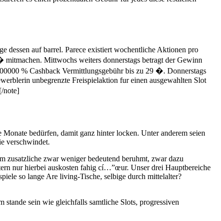
uge dessen auf barrel. Parece existiert wochentliche Aktionen pro
� mitmachen. Mittwochs weiters donnerstags betragt der Gewinn
e 100000 % Cashback Vermittlungsgebühr bis zu 29 �. Donnerstags
werblerin unbegrenzte Freispielaktion fur einen ausgewahlten Slot
[/note]
ie Monate bedürfen, damit ganz hinter locken. Unter anderem seien
ie verschwindet.
sam zusatzliche zwar weniger bedeutend beruhmt, zwar dazu
ltern nur hierbei auskosten fahig cí…”œur. Unser drei Hauptbereiche
iele so lange Are living-Tische, selbige durch mittelalter?
tande sein wie gleichfalls samtliche Slots, progressiven