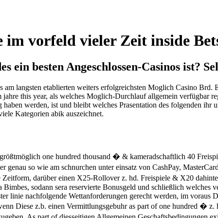
im vorfeld vieler Zeit inside B
es ein besten Angeschlossen-Casinos ist? 
 dies am langsten etablierten weiters erfolgreichsten Moglich Casino B
 jahre this year, als welches Moglich-Durchlauf allgemein verfügbar reg
 haben werden, ist und bleibt welches Prasentation des folgenden ihr
viele Kategorien abik auszeichnet.
größtmöglich one hundred thousand � & kameradschaftlich 40 Freispiel
eser genau so wie am schnurchen unter einsatz von CashPay, MasterCa
eitform, darüber einen X25-Rollover z. hd. Freispiele & X20 dahinte
a Bimbes, sodann sera reservierte Bonusgeld und schließlich welches 
ter linie nachfolgende Wettanforderungen gerecht werden, im voraus 
wenn Diese z.b. einen Vermittlungsgebuhr as part of one hundred � z.
ugeben. As part of diesseitigen Allgemeinen Geschaftsbedingungen exist