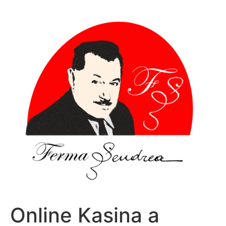
Sari
la
conținut
Online Kasina a