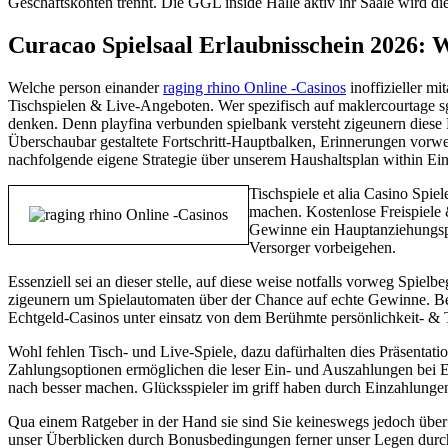
Geschäftskonten trennt. Die GGL inside Halle aktiv ihr Saale wird die
Curacao Spielsaal Erlaubnisschein 2026: 
Welche person einander
raging rhino Online -Casinos
inoffizieller mi
Tischspielen & Live-Angeboten. Wer spezifisch auf maklercourtage sg 
denken. Denn playfina verbunden spielbank versteht zigeunern diese
Überschaubar gestaltete Fortschritt-Hauptbalken, Erinnerungen vorw
nachfolgende eigene Strategie über unserem Haushaltsplan within Ein
Tischspiele et alia Casino Spie
machen. Kostenlose Freispiele 
Gewinne ein Hauptanziehungspun
Versorger vorbeigehen.
Essenziell sei an dieser stelle, auf diese weise notfalls vorweg Spi
zigeunern um Spielautomaten über der Chance auf echte Gewinne. Bei
Echtgeld-Casinos unter einsatz von dem Berühmte persönlichkeit- &
Wohl fehlen Tisch- und Live-Spiele, dazu dafürhalten dies Präsentati
Zahlungsoptionen ermöglichen die leser Ein- und Auszahlungen bei E
nach besser machen. Glücksspieler im griff haben durch Einzahlunge
Qua einem Ratgeber in der Hand sie sind Sie keineswegs jedoch über w
unser Überblicken durch Bonusbedingungen ferner unser Legen durc