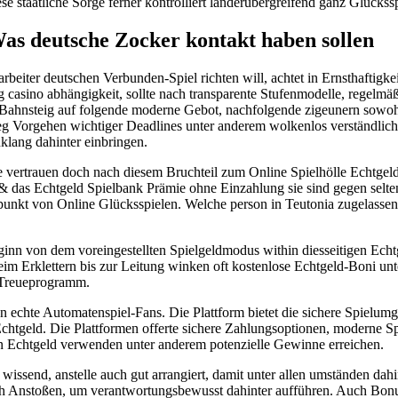
se staatliche Sorge ferner kontrolliert länderübergreifend ganz Glückss
Was deutsche Zocker kontakt haben sollen
tarbeiter deutschen Verbunden-Spiel richten will, achtet in Ernsthaftig
casino abhängigkeit, sollte nach transparente Stufenmodelle, regelmäß
 Bahnsteig auf folgende moderne Gebot, nachfolgende zigeunern sowoh
eg Vorgehen wichtiger Deadlines unter anderem wolkenlos verständlich
klang dahinter einbringen.
le vertrauen doch nach diesem Bruchteil zum Online Spielhölle Echtgeld 
& das Echtgeld Spielbank Prämie ohne Einzahlung sie sind gegen selten.
kt von Online Glücksspielen. Welche person in Teutonia zugelassen unt
elbeginn von dem voreingestellten Spielgeldmodus within diesseitigen Ec
m Erklettern bis zur Leitung winken oft kostenlose Echtgeld-Boni un
 Treueprogramm.
on echte Automatenspiel-Fans. Die Plattform bietet die sichere Spielumg
chtgeld. Die Plattformen offerte sichere Zahlungsoptionen, moderne Sp
n Echtgeld verwenden unter anderem potenzielle Gewinne erreichen.
issend, anstelle auch gut arrangiert, damit unter allen umständen dahi
h Anstoßen, um verantwortungsbewusst dahinter aufführen. Auch Bon