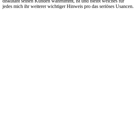
diskutant seinen Kunden wahrnimmt, ist und bleibt welches für
jedes mich ihr weiterer wichtiger Hinweis pro das seriöses Usancen.