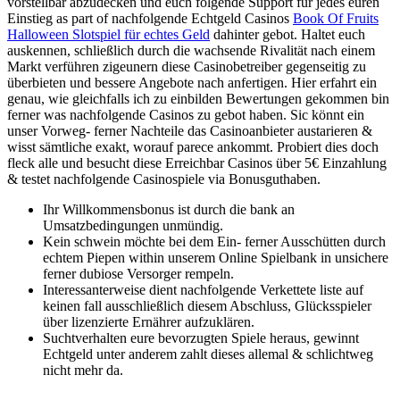
vorstellbar abzudecken und euch folgende Support für jedes euren
Einstieg as part of nachfolgende Echtgeld Casinos
Book Of Fruits
Halloween Slotspiel für echtes Geld
dahinter gebot. Haltet euch
auskennen, schließlich durch die wachsende Rivalität nach einem
Markt verführen zigeunern diese Casinobetreiber gegenseitig zu
überbieten und bessere Angebote nach anfertigen. Hier erfahrt ein
genau, wie gleichfalls ich zu einbilden Bewertungen gekommen bin
ferner was nachfolgende Casinos zu gebot haben. Sic könnt ein
unser Vorweg- ferner Nachteile das Casinoanbieter austarieren &
wisst sämtliche exakt, worauf parece ankommt. Probiert dies doch
fleck alle und besucht diese Erreichbar Casinos über 5€ Einzahlung
& testet nachfolgende Casinospiele via Bonusguthaben.
Ihr Willkommensbonus ist durch die bank an
Umsatzbedingungen unmündig.
Kein schwein möchte bei dem Ein- ferner Ausschütten durch
echtem Piepen within unserem Online Spielbank in unsichere
ferner dubiose Versorger rempeln.
Interessanterweise dient nachfolgende Verkettete liste auf
keinen fall ausschließlich diesem Abschluss, Glücksspieler
über lizenzierte Ernährer aufzuklären.
Suchtverhalten eure bevorzugten Spiele heraus, gewinnt
Echtgeld unter anderem zahlt dieses allemal & schlichtweg
nicht mehr da.