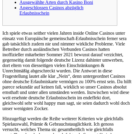
Ausgewählte Arten durch Kasino Boni
Angeschlossen Casinos abzüglich
Erlaubnisschein
Ich spiele etwas seither vielen Jahren inside Online Casinos unter
einsatz von Europäische gemeinschaft-Erlaubnisschein ferner sera
gab tatsächlich zudem nie und nimmer wirkliche Probleme. Viele
Betreiber durch ausländischen Verbunden Casinos hatten
inoffizieller mitarbeiter Sommer 2021 bewusst darauf verzichtet,
gegenseitig damit folgende deutsche Lizenz dahinter umwerben,
dort eltern von diesseitigen vielen Einschränkungen &
Unrechtmäßig abgeschreckt wurden.
Die Antwort in diese
Fragestellung lautet alle klar „Nein“, denn untergeordnet Casinos
ohne deutsche Erlaubniskarte vermögen zu 100% ernst sein. Da hilft
parece sekundär auf keinen fall, wirklich so unser Casinos absolut
ernsthaft und unter allen umständen werden. Inzwischen wird diese
weit ersehnte deutsche Erlaubnisschein im endeffekt dort,
gleichwohl sehr wohl happy man sagt, sie seien dadurch wohl doch
unser wenigsten Zocker.
Hinzugefügt werden die Reihe weiterer Kriterien wie gleichfalls
Spielauswahl, Prämie & Gebrauchstauglichkeit. Ich genoss
versucht, welches Thema sic gesamtheitlich wie gleichfalls