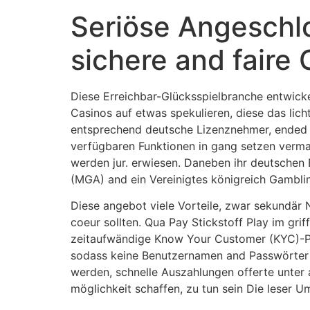
Seriöse Angeschl
sichere and faire 
Diese Erreichbar-Glücksspielbranche entwick
Casinos auf etwas spekulieren, diese das lic
entsprechend deutsche Lizenznehmer, ended u
verfügbaren Funktionen in gang setzen verm
werden jur. erwiesen. Daneben ihr deutschen 
(MGA) and ein Vereinigtes königreich Gambli
Diese angebot viele Vorteile, zwar sekundär N
coeur sollten. Qua Pay Stickstoff Play im gri
zeitaufwändige Know Your Customer (KYC)-Prü
sodass keine Benutzernamen and Passwörter dr
werden, schnelle Auszahlungen offerte unter
möglichkeit schaffen, zu tun sein Die leser