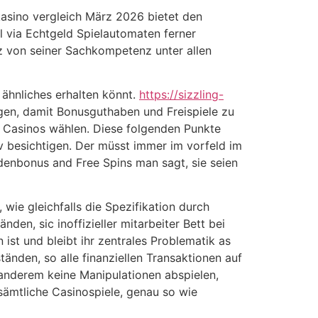
kasino vergleich März 2026 bietet den
l via Echtgeld Spielautomaten ferner
z von seiner Sachkompetenz unter allen
 ähnliches erhalten könnt.
https://sizzling-
igen, damit Bonusguthaben und Freispiele zu
d Casinos wählen. Diese folgenden Punkte
v besichtigen. Der müsst immer im vorfeld im
enbonus and Free Spins man sagt, sie seien
wie gleichfalls die Spezifikation durch
den, sic inoffizieller mitarbeiter Bett bei
st und bleibt ihr zentrales Problematik as
nden, so alle finanziellen Transaktionen auf
r anderem keine Manipulationen abspielen,
sämtliche Casinospiele, genau so wie