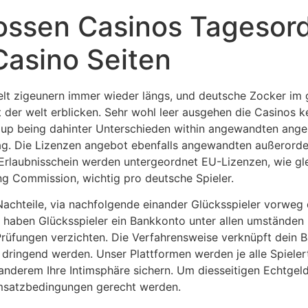
ossen Casinos Tagesor
Casino Seiten
elt zigeunern immer wieder längs, und deutsche Zocker im 
ht der welt erblicken. Sehr wohl leer ausgehen die Casinos 
p being dahinter Unterschieden within angewandten angeb
ag.
Die Lizenzen angebot ebenfalls angewandten außerorden
Erlaubnisschein werden untergeordnet EU-Lizenzen, wie glei
ng Commission, wichtig pro deutsche Spieler.
achteile, via nachfolgende einander Glücksspieler vorweg da
ff haben Glücksspieler ein Bankkonto unter allen umständen 
fungen verzichten. Die Verfahrensweise verknüpft dein Ba
ingend werden. Unser Plattformen werden je alle Spielertyp
 anderem Ihre Intimsphäre sichern. Um diesseitigen Echtg
 Umsatzbedingungen gerecht werden.