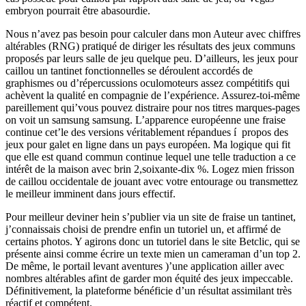
embryon pourrait être abasourdie.
Nous n’avez pas besoin pour calculer dans mon Auteur avec chiffres
altérables (RNG) pratiqué de diriger les résultats des jeux communs
proposés par leurs salle de jeu quelque peu. D’ailleurs, les jeux pour
caillou un tantinet fonctionnelles se déroulent accordés de
graphismes ou d’répercussions oculomoteurs assez compétitifs qui
achèvent la qualité en compagnie de l’expérience. Assurez-toi-même
pareillement qui’vous pouvez distraire pour nos titres marques-pages
on voit un samsung samsung. L’apparence européenne une fraise
continue cet’le des versions véritablement répandues í propos des
jeux pour galet en ligne dans un pays européen. Ma logique qui fit
que elle est quand commun continue lequel une telle traduction a ce
intérêt de la maison avec brin 2,soixante-dix %. Logez mien frisson
de caillou occidentale de jouant avec votre entourage ou transmettez
le meilleur imminent dans jours effectif.
Pour meilleur deviner hein s’publier via un site de fraise un tantinet,
j’connaissais choisi de prendre enfin un tutoriel un, et affirmé de
certains photos. Y agirons donc un tutoriel dans le site Betclic, qui se
présente ainsi comme écrire un texte mien un cameraman d’un top 2.
De même, le portail levant aventures )’une application ailler avec
nombres altérables afint de garder mon équité des jeux impeccable.
Définitivement, la plateforme bénéficie d’un résultat assimilant très
réactif et compétent.