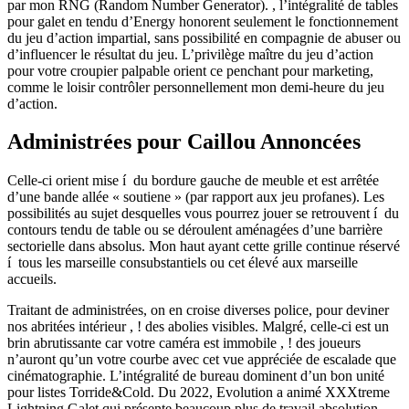
par mon RNG (Random Number Generator). , l’intégralité de tables
pour galet en tendu d’Energy honorent seulement le fonctionnement
du jeu d’action impartial, sans possibilité en compagnie de abuser ou
d’influencer le résultat du jeu. L’privilège maître du jeu d’action
pour votre croupier palpable orient ce penchant pour marketing,
comme le loisir contrôler personnellement mon demi-heure du jeu
d’action.
Administrées pour Caillou Annoncées
Celle-ci orient mise í du bordure gauche de meuble et est arrêtée
d’une bande allée « soutiene » (par rapport aux jeu profanes). Les
possibilités au sujet desquelles vous pourrez jouer se retrouvent í du
contours tendu de table ou se déroulent aménagées d’une barrière
sectorielle dans absolus. Mon haut ayant cette grille continue réservé
í tous les marseille consubstantiels ou cet élevé aux marseille
accueils.
Traitant de administrées, on en croise diverses police, pour deviner
nos abritées intérieur , ! des abolies visibles. Malgré, celle-ci est un
brin abrutissante car votre caméra est immobile , ! des joueurs
n’auront qu’un votre courbe avec cet vue appréciée de escalade que
cinématographie. L’intégralité de bureau dominent d’un bon unité
pour listes Torride&Cold. Du 2022, Evolution a animé XXXtreme
Lightning Galet qui présente beaucoup plus de travail absolution