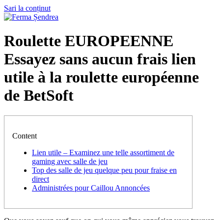
Sari la conținut
Roulette EUROPEENNE
Essayez sans aucun frais lien
utile à la roulette européenne
de BetSoft
Content
Lien utile – Examinez une telle assortiment de
gaming avec salle de jeu
Top des salle de jeu quelque peu pour fraise en
direct
Administrées pour Caillou Annoncées