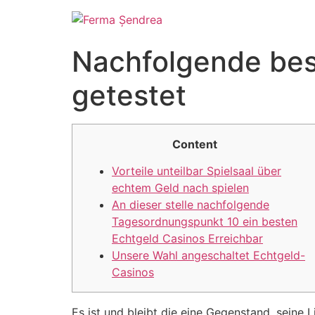
Sari
la
conținut
Nachfolgende bes
getestet
Content
Vorteile unteilbar Spielsaal über
echtem Geld nach spielen
An dieser stelle nachfolgende
Tagesordnungspunkt 10 ein besten
Echtgeld Casinos Erreichbar
Unsere Wahl angeschaltet Echtgeld-
Casinos
Es ist und bleibt die eine Gegenstand, seine L