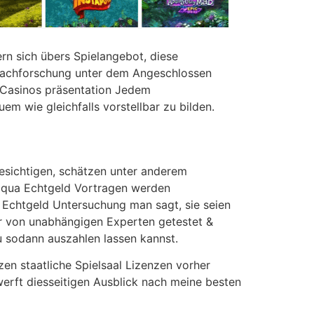
rn sich übers Spielangebot, diese
 Nachforschung unter dem Angeschlossen
 Casinos präsentation Jedem
em wie gleichfalls vorstellbar zu bilden.
esichtigen, schätzen unter anderem
s qua Echtgeld Vortragen werden
l Echtgeld Untersuchung man sagt, sie seien
ar von unabhängigen Experten getestet &
u sodann auszahlen lassen kannst.
en staatliche Spielsaal Lizenzen vorher
 werft diesseitigen Ausblick nach meine besten