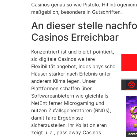
Casinos genau so wie Pistolo, Hit’nitrogenium
maßgeblich, besonders in Gutschriften.
An dieser stelle nach
Casinos Erreichbar
Konzentriert ist und bleibt pointiert,
sic digitale Casinos weitere
Flexibilität angebot, indes physische
Häuser stärker nach Erlebnis unter
anderem Klima legen. Unser
Plattformen schaffen über
Softwareanbietern wie gleichfalls
NetEnt ferner Microgaming und
nutzen Zufallsgeneratoren (RNGs),
damit faire Ergebnisse
sicherzustellen. Ihr Kollationieren
zeigt u. a., pass away Casinos