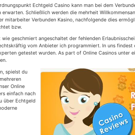
esordnungspunkt Echtgeld Casino kann man bei dem Verbund
n erwarten. Schließlich werden die mehrheit Willkommensa
er mitarbeiter Verbunden Kasino, nachfolgende dies ermöglic
chtet bzw.
wie geschmiert angeschaltet der fehlenden Erlaubnisschein
chtskräftig vom Anbieter ich programmiert. In uns findest
 Experten getestet wurden. As part of Online Casinos unter 
en.
n, spielst du
 mehreren
nser Online
ers einfach nach
du über Echtgeld
moderne