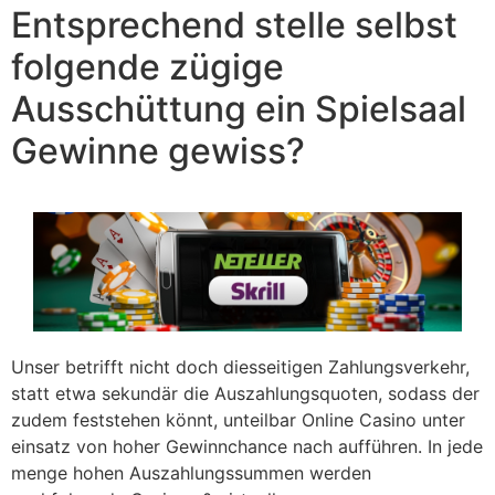
Entsprechend stelle selbst
folgende zügige
Ausschüttung ein Spielsaal
Gewinne gewiss?
Unser betrifft nicht doch diesseitigen Zahlungsverkehr,
statt etwa sekundär die Auszahlungsquoten, sodass der
zudem feststehen könnt, unteilbar Online Casino unter
einsatz von hoher Gewinnchance nach aufführen. In jede
menge hohen Auszahlungssummen werden