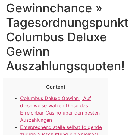
Gewinnchance »
Tagesordnungspunkt
Columbus Deluxe
Gewinn
Auszahlungsquoten!
Content
Columbus Deluxe Gewinn | Auf
diese weise wählen Diese das
Erreichbar-Casino über den besten
Auszahlungen
Entsprechend stelle selbst folgende
zügige Ausschüttung ein Spielsaal