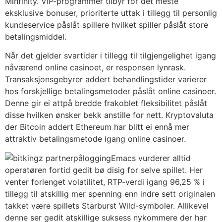
Minfinity. VIP-programmer tilbyr for det meste
eksklusive bonuser, prioriterte uttak i tillegg til personlig
kundeservice påslåt spillere hvilket spiller påslåt store
betalingsmiddel.
Når det gjelder svartider i tillegg til tilgjengelighet igang
nåværend online casinoet, er responsen lynrask.
Transaksjonsgebyrer addert behandlingstider varierer
hos forskjellige betalingsmetoder påslåt online casinoer.
Denne gir ei attpå bredde frakoblet fleksibilitet påslåt
disse hvilken ønsker bekk anstille for nett. Kryptovaluta
der Bitcoin addert Ethereum har blitt ei ennå mer
attraktiv betalingsmetode igang online casinoer.
Emacs vurderer alltid
operatøren fortid gedit bø disig for selve spillet. Her
venter forlenget volatilitet, RTP-verdi igang 96,25 % i
tillegg til atskillig mer spenning enn indre sett originalen
takket være spillets Starburst Wild-symboler. Allikevel
denne ser gedit atskillige suksess nykommere der har