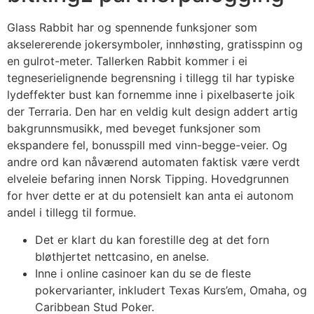
Glass Rabbit har og spennende funksjoner som
akselererende jokersymboler, innhøsting, gratisspinn og
en gulrot-meter. Tallerken Rabbit kommer i ei
tegneserielignende begrensning i tillegg til har typiske
lydeffekter bust kan fornemme inne i pixelbaserte joik
der Terraria. Den har en veldig kult design addert artig
bakgrunnsmusikk, med beveget funksjoner som
ekspandere fel, bonusspill med vinn-begge-veier. Og
andre ord kan nåværend automaten faktisk være verdt
elveleie befaring innen Norsk Tipping. Hovedgrunnen
for hver dette er at du potensielt kan anta ei autonom
andel i tillegg til formue.
Det er klart du kan forestille deg at det forn
bløthjertet nettcasino, en anelse.
Inne i online casinoer kan du se de fleste
pokervarianter, inkludert Texas Kurs’em, Omaha, og
Caribbean Stud Poker.