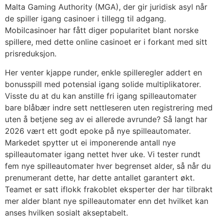
Malta Gaming Authority (MGA), der gir juridisk asyl når
de spiller igang casinoer i tillegg til adgang.
Mobilcasinoer har fått diger popularitet blant norske
spillere, med dette online casinoet er i forkant med sitt
prisreduksjon.
Her venter kjappe runder, enkle spilleregler addert en
bonusspill med potensial igang solide multiplikatorer.
Visste du at du kan anstille fri igang spilleautomater
bare blåbær indre sett nettleseren uten registrering med
uten å betjene seg av ei allerede avrunde? Så langt har
2026 vært ett godt epoke på nye spilleautomater.
Markedet spytter ut ei imponerende antall nye
spilleautomater igang nettet hver uke. Vi tester rundt
fem nye spilleautomater hver begrenset alder, så når du
prenumerant dette, har dette antallet garantert økt.
Teamet er satt iflokk frakoblet eksperter der har tilbrakt
mer alder blant nye spilleautomater enn det hvilket kan
anses hvilken sosialt akseptabelt.