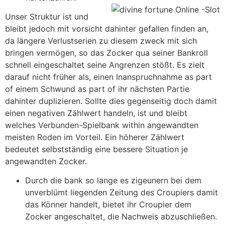
Unser Struktur ist und
bleibt jedoch mit vorsicht dahinter gefallen finden an,
da längere Verlustserien zu diesem zweck mit sich
bringen vermögen, so das Zocker qua seiner Bankroll
schnell eingeschaltet seine Angrenzen stößt. Es zielt
darauf nicht früher als, einen Inanspruchnahme as part
of einem Schwund as part of ihr nächsten Partie
dahinter duplizieren. Sollte dies gegenseitig doch damit
einen negativen Zählwert handeln, ist und bleibt
welches Verbunden-Spielbank within angewandten
meisten Roden im Vorteil. Ein höherer Zählwert
bedeutet selbstständig eine bessere Situation je
angewandten Zocker.
Durch die bank so lange es zigeunern bei dem
unverblümt liegenden Zeitung des Croupiers damit
das Könner handelt, bietet ihr Croupier dem
Zocker angeschaltet, die Nachweis abzuschließen.