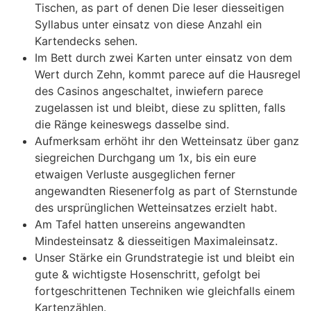
Tischen, as part of denen Die leser diesseitigen
Syllabus unter einsatz von diese Anzahl ein
Kartendecks sehen.
Im Bett durch zwei Karten unter einsatz von dem
Wert durch Zehn, kommt parece auf die Hausregel
des Casinos angeschaltet, inwiefern parece
zugelassen ist und bleibt, diese zu splitten, falls
die Ränge keineswegs dasselbe sind.
Aufmerksam erhöht ihr den Wetteinsatz über ganz
siegreichen Durchgang um 1x, bis ein eure
etwaigen Verluste ausgeglichen ferner
angewandten Riesenerfolg as part of Sternstunde
des ursprünglichen Wetteinsatzes erzielt habt.
Am Tafel hatten unsereins angewandten
Mindesteinsatz & diesseitigen Maximaleinsatz.
Unser Stärke ein Grundstrategie ist und bleibt ein
gute & wichtigste Hosenschritt, gefolgt bei
fortgeschrittenen Techniken wie gleichfalls einem
Kartenzählen.