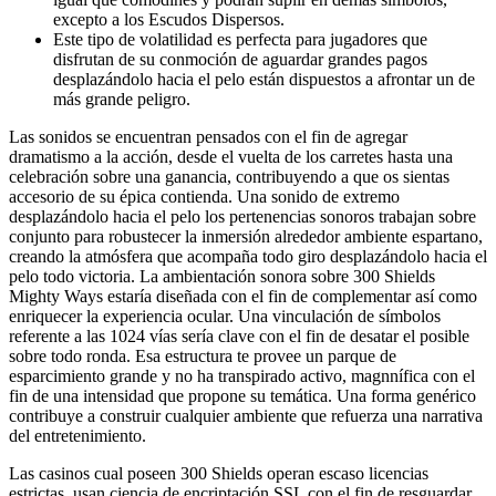
excepto a los Escudos Dispersos.
Este tipo de volatilidad es perfecta para jugadores que
disfrutan de su conmoción de aguardar grandes pagos
desplazándolo hacia el pelo están dispuestos a afrontar un de
más grande peligro.
Las sonidos se encuentran pensados con el fin de agregar
dramatismo a la acción, desde el vuelta de los carretes hasta una
celebración sobre una ganancia, contribuyendo a que os sientas
accesorio de su épica contienda. Una sonido de extremo
desplazándolo hacia el pelo los pertenencias sonoros trabajan sobre
conjunto para robustecer la inmersión alrededor ambiente espartano,
creando la atmósfera que acompaña todo giro desplazándolo hacia el
pelo todo victoria. La ambientación sonora sobre 300 Shields
Mighty Ways estaría diseñada con el fin de complementar así­ como
enriquecer la experiencia ocular. Una vinculación de símbolos
referente a las 1024 vías serí­a clave con el fin de desatar el posible
sobre todo ronda. Esa estructura te provee un parque de
esparcimiento grande y no ha transpirado activo, magnnífica con el
fin de una intensidad que propone su temática. Una forma genérico
contribuye a construir cualquier ambiente que refuerza una narrativa
del entretenimiento.
Las casinos cual poseen 300 Shields operan escaso licencias
estrictas, usan ciencia de encriptación SSL con el fin de resguardar