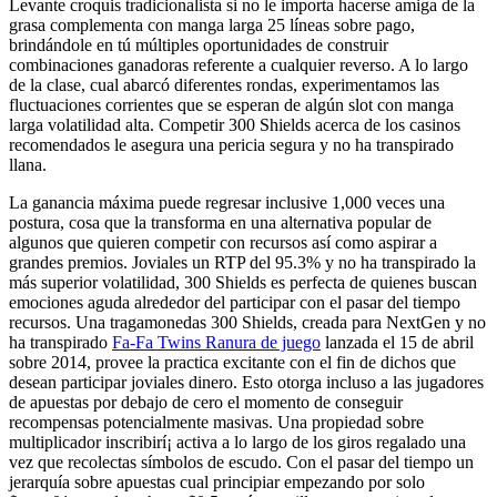
Levante croquis tradicionalista si no le importa hacerse amiga de la
grasa complementa con manga larga 25 líneas sobre pago,
brindándole en tú múltiples oportunidades de construir
combinaciones ganadoras referente a cualquier reverso. A lo largo
de la clase, cual abarcó diferentes rondas, experimentamos las
fluctuaciones corrientes que se esperan de algún slot con manga
larga volatilidad alta. Competir 300 Shields acerca de los casinos
recomendados le asegura una pericia segura y no ha transpirado
llana.
La ganancia máxima puede regresar inclusive 1,000 veces una
postura, cosa que la transforma en una alternativa popular de
algunos que quieren competir con recursos así­ como aspirar a
grandes premios. Joviales un RTP del 95.3% y no ha transpirado la
más superior volatilidad, 300 Shields es perfecta de quienes buscan
emociones aguda alrededor del participar con el pasar del tiempo
recursos. Una tragamonedas 300 Shields, creada para NextGen y no
ha transpirado
Fa-Fa Twins Ranura de juego
lanzada el 15 de abril
sobre 2014, provee la practica excitante con el fin de dichos que
desean participar joviales dinero. Esto otorga incluso a las jugadores
de apuestas por debajo de cero el momento de conseguir
recompensas potencialmente masivas. Una propiedad sobre
multiplicador inscribirí¡ activa a lo largo de los giros regalado una
vez que recolectas símbolos de escudo. Con el pasar del tiempo un
jerarquía sobre apuestas cual principiar empezando por solo