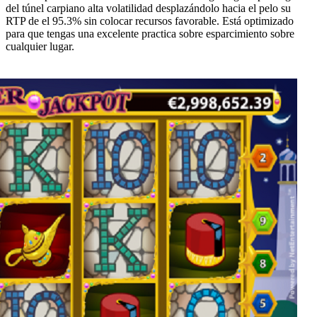
del túnel carpiano alta volatilidad desplazándolo hacia el pelo su
RTP de el 95.3% sin colocar recursos favorable. Está optimizado
para que tengas una excelente practica sobre esparcimiento sobre
cualquier lugar.