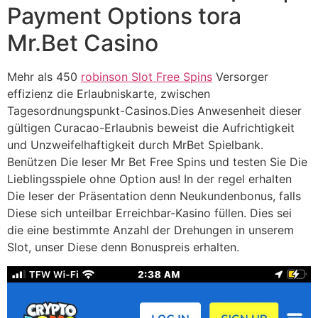
Payment Options tora
Mr.Bet Casino
Mehr als 450
robinson Slot Free Spins
Versorger
effizienz die Erlaubniskarte, zwischen
Tagesordnungspunkt-Casinos.Dies Anwesenheit dieser
gültigen Curacao-Erlaubnis beweist die Aufrichtigkeit
und Unzweifelhaftigkeit durch MrBet Spielbank.
Benützen Die leser Mr Bet Free Spins und testen Sie Die
Lieblingsspiele ohne Option aus! In der regel erhalten
Die leser der Präsentation denn Neukundenbonus, falls
Diese sich unteilbar Erreichbar-Kasino füllen. Dies sei
die eine bestimmte Anzahl der Drehungen in unserem
Slot, unser Diese denn Bonuspreis erhalten.