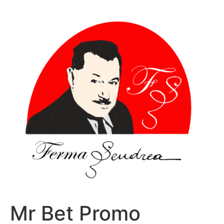
Sari
la
conținut
Mr Bet Promo