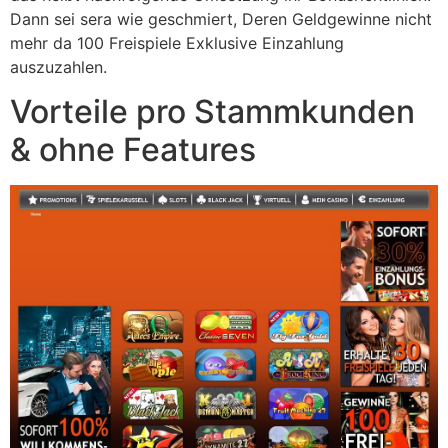
Dann sei sera wie geschmiert, Deren Geldgewinne nicht
mehr da 100 Freispiele Exklusive Einzahlung
auszuzahlen.
Vorteile pro Stammkunden
& ohne Features