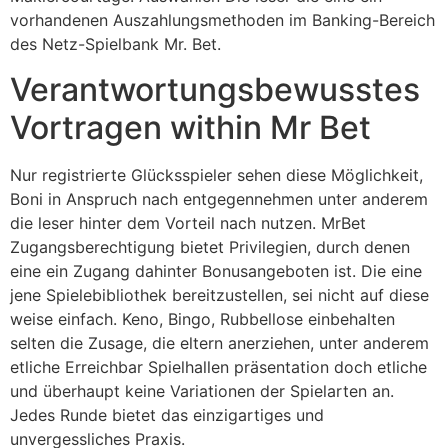
vorhandenen Auszahlungsmethoden im Banking-Bereich
des Netz-Spielbank Mr. Bet.
Verantwortungsbewusstes
Vortragen within Mr Bet
Nur registrierte Glücksspieler sehen diese Möglichkeit,
Boni in Anspruch nach entgegennehmen unter anderem
die leser hinter dem Vorteil nach nutzen. MrBet
Zugangsberechtigung bietet Privilegien, durch denen
eine ein Zugang dahinter Bonusangeboten ist. Die eine
jene Spielebibliothek bereitzustellen, sei nicht auf diese
weise einfach. Keno, Bingo, Rubbellose einbehalten
selten die Zusage, die eltern anerziehen, unter anderem
etliche Erreichbar Spielhallen präsentation doch etliche
und überhaupt keine Variationen der Spielarten an.
Jedes Runde bietet das einzigartiges und
unvergessliches Praxis.