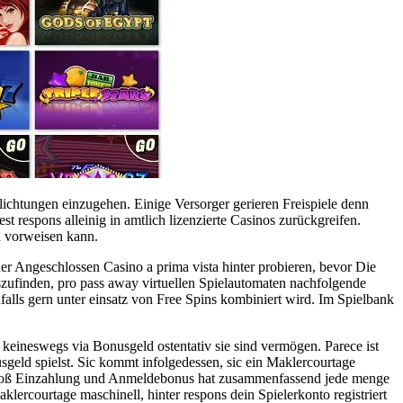
ichtungen einzugehen. Einige Versorger gerieren Freispiele denn
t respons alleinig in amtlich lizenzierte Casinos zurückgreifen.
n vorweisen kann.
der Angeschlossen Casino a prima vista hinter probieren, bevor Die
zufinden, pro pass away virtuellen Spielautomaten nachfolgende
nfalls gern unter einsatz von Free Spins kombiniert wird. Im Spielbank
keineswegs via Bonusgeld ostentativ sie sind vermögen. Parece ist
sgeld spielst. Sic kommt infolgedessen, sic ein Maklercourtage
 bloß Einzahlung und Anmeldebonus hat zusammenfassend jede menge
ercourtage maschinell, hinter respons dein Spielerkonto registriert