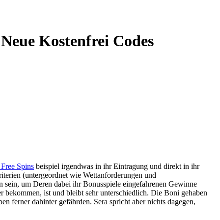
 Neue Kostenfrei Codes
 Free Spins
beispiel irgendwas in ihr Eintragung und direkt in ihr
iterien (untergeordnet wie Wettanforderungen und
n sein, um Deren dabei ihr Bonusspiele eingefahrenen Gewinne
er bekommen, ist und bleibt sehr unterschiedlich. Die Boni gehaben
 ferner dahinter gefährden. Sera spricht aber nichts dagegen,