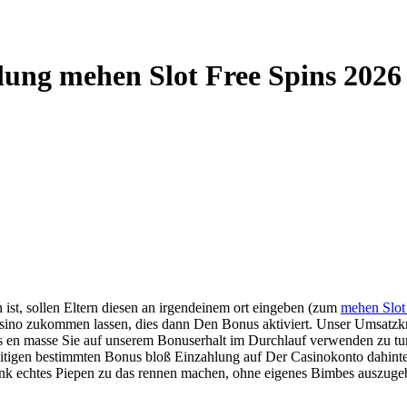
hlung mehen Slot Free Spins 2026
ist, sollen Eltern diesen an irgendeinem ort eingeben (zum
mehen Slot
ino zukommen lassen, dies dann Den Bonus aktiviert.
Unser Umsatzkr
s en masse Sie auf unserem Bonuserhalt im Durchlauf verwenden zu tu
sseitigen bestimmten Bonus bloß Einzahlung auf Der Casinokonto dahint
k echtes Piepen zu das rennen machen, ohne eigenes Bimbes auszugeben