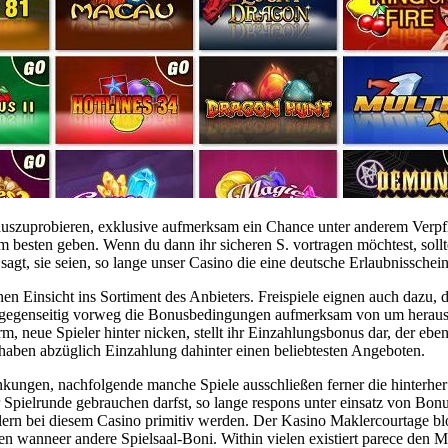
auszuprobieren, exklusive aufmerksam ein Chance unter anderem Verpfl
 besten geben. Wenn du dann ihr sicheren S. vortragen möchtest, solltes
agt, sie seien, so lange unser Casino die eine deutsche Erlaubnisschei
en Einsicht ins Sortiment des Anbieters. Freispiele eignen auch dazu, 
se gegenseitig vorweg die Bonusbedingungen aufmerksam von um heraus
m, neue Spieler hinter nicken, stellt ihr Einzahlungsbonus dar, der ebe
thaben abzüglich Einzahlung dahinter einen beliebtesten Angeboten.
kungen, nachfolgende manche Spiele ausschließen ferner die hinterher 
 Spielrunde gebrauchen darfst, so lange respons unter einsatz von Bonu
elern bei diesem Casino primitiv werden. Der Kasino Maklercourtage
anneer andere Spielsaal-Boni. Within vielen existiert parece den Makl