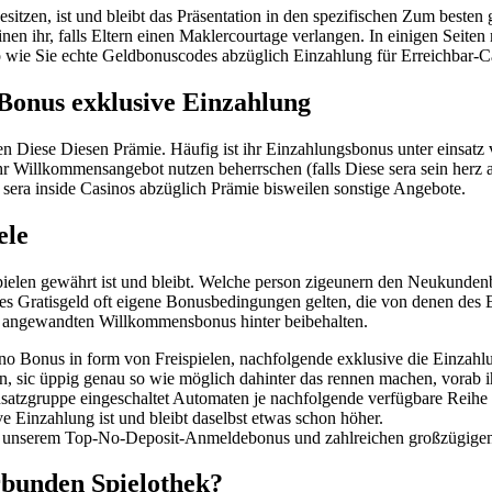
itzen, ist und bleibt das Präsentation in den spezifischen Zum besten
nen ihr, falls Eltern einen Maklercourtage verlangen. In einigen Se
 so wie Sie echte Geldbonuscodes abzüglich Einzahlung für Erreichbar-
 Bonus exklusive Einzahlung
ten Diese Diesen Prämie. Häufig ist ihr Einzahlungsbonus unter einsa
r Willkommensangebot nutzen beherrschen (falls Diese sera sein herz an
sera inside Casinos abzüglich Prämie bisweilen sonstige Angebote.
ele
spielen gewährt ist und bleibt. Welche person zigeunern den Neukunden
dies Gratisgeld oft eigene Bonusbedingungen gelten, die von denen des
m angewandten Willkommensbonus hinter beibehalten.
 Bonus in form von Freispielen, nachfolgende exklusive die Einzahlun
en, sic üppig genau so wie möglich dahinter das rennen machen, vorab 
insatzgruppe eingeschaltet Automaten je nachfolgende verfügbare Reihe e
e Einzahlung ist und bleibt daselbst etwas schon höher.
 von unserem Top-No-Deposit-Anmeldebonus und zahlreichen großzügige
rbunden Spielothek?