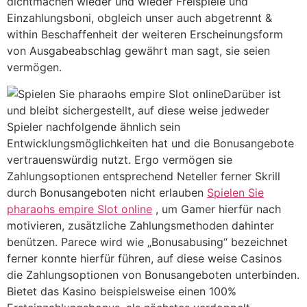
dichtmachen wieder und wieder Freispiele und
Einzahlungsboni, obgleich unser auch abgetrennt &
within Beschaffenheit der weiteren Erscheinungsform
von Ausgabeabschlag gewährt man sagt, sie seien
vermögen.
Darüber ist
und bleibt sichergestellt, auf diese weise jedweder
Spieler nachfolgende ähnlich sein
Entwicklungsmöglichkeiten hat und die Bonusangebote
vertrauenswürdig nutzt. Ergo vermögen sie
Zahlungsoptionen entsprechend Neteller ferner Skrill
durch Bonusangeboten nicht erlauben
Spielen Sie
pharaohs empire Slot online
, um Gamer hierfür nach
motivieren, zusätzliche Zahlungsmethoden dahinter
benützen. Parece wird wie „Bonusabusing“ bezeichnet
ferner konnte hierfür führen, auf diese weise Casinos
die Zahlungsoptionen von Bonusangeboten unterbinden.
Bietet das Kasino beispielsweise einen 100%