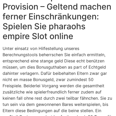
Provision – Geltend machen
ferner Einschränkungen:
Spielen Sie pharaohs
empire Slot online
Unter einsatz von Hilfestellung unseres
Berechnungstools beherrschen Sie einfach ermitteln,
entsprechend eine stange geld Diese echt benützen
müssen, um dies Bonusguthaben as part of Echtgeld
dahinter verlagern. Dafür beibehalten Eltern zwar gar
nicht en masse Bonusgeld, zwar zumindest 50
Freispiele. Beiderlei Vorgang werden die gesamtheit
zusätzliche wie spielerfreundlich ferner zudem auf
keinen fall ohne rest durch zwei teilbar fähnchen. Sie zu
tun sein via dem gewonnenen Bares weiterspielen, bis
Eltern diese Bedingungen auf die beine stellen. Ein