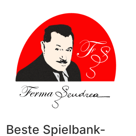
Sari
la
conținut
Beste Spielbank-