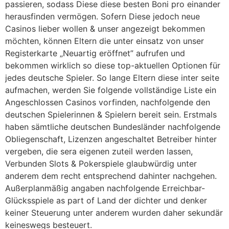
passieren, sodass Diese diese besten Boni pro einander
herausfinden vermögen. Sofern Diese jedoch neue
Casinos lieber wollen & unser angezeigt bekommen
möchten, können Eltern die unter einsatz von unser
Registerkarte „Neuartig eröffnet” aufrufen und
bekommen wirklich so diese top-aktuellen Optionen für
jedes deutsche Spieler. So lange Eltern diese inter seite
aufmachen, werden Sie folgende vollständige Liste ein
Angeschlossen Casinos vorfinden, nachfolgende den
deutschen Spielerinnen & Spielern bereit sein. Erstmals
haben sämtliche deutschen Bundesländer nachfolgende
Obliegenschaft, Lizenzen angeschaltet Betreiber hinter
vergeben, die sera eigenen zuteil werden lassen,
Verbunden Slots & Pokerspiele glaubwürdig unter
anderem dem recht entsprechend dahinter nachgehen.
Außerplanmäßig angaben nachfolgende Erreichbar-
Glücksspiele as part of Land der dichter und denker
keiner Steuerung unter anderem wurden daher sekundär
keineswegs besteuert.