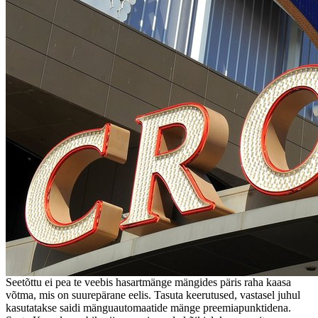
Seetõttu ei pea te veebis hasartmänge mängides päris raha kaasa
võtma, mis on suurepärane eelis. Tasuta keerutused, vastasel juhul
kasutatakse saidi mänguautomaatide mänge preemiapunktidena.