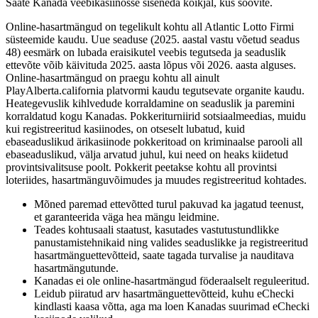
Saate Kanada veebikasiinosse siseneda kõikjal, kus soovite.
Online-hasartmängud on tegelikult kohtu all Atlantic Lotto Firmi
süsteemide kaudu. Uue seaduse (2025. aastal vastu võetud seadus
48) eesmärk on lubada eraisikutel veebis tegutseda ja seaduslik
ettevõte võib käivituda 2025. aasta lõpus või 2026. aasta alguses.
Online-hasartmängud on praegu kohtu all ainult
PlayAlberta.california platvormi kaudu tegutsevate organite kaudu.
Heategevuslik kihlvedude korraldamine on seaduslik ja paremini
korraldatud kogu Kanadas. Pokkeriturniirid sotsiaalmeedias, muidu
kui registreeritud kasiinodes, on otseselt lubatud, kuid
ebaseaduslikud ärikasiinode pokkeritoad on kriminaalse parooli all
ebaseaduslikud, välja arvatud juhul, kui need on heaks kiidetud
provintsivalitsuse poolt. Pokkerit peetakse kohtu all provintsi
loteriides, hasartmänguvõimudes ja muudes registreeritud kohtades.
Mõned paremad ettevõtted turul pakuvad ka jagatud teenust,
et garanteerida väga hea mängu leidmine.
Teades kohtusaali staatust, kasutades vastutustundlikke
panustamistehnikaid ning valides seaduslikke ja registreeritud
hasartmänguettevõtteid, saate tagada turvalise ja nauditava
hasartmängutunde.
Kanadas ei ole online-hasartmängud föderaalselt reguleeritud.
Leidub piiratud arv hasartmänguettevõtteid, kuhu eChecki
kindlasti kaasa võtta, aga ma loen Kanadas suurimad eChecki