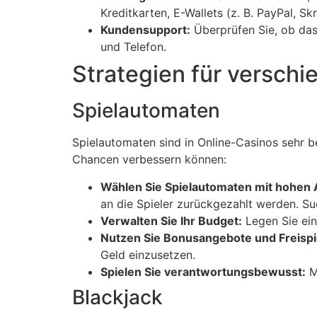
Kreditkarten, E-Wallets (z. B. PayPal, S
Kundensupport:
Überprüfen Sie, ob das
und Telefon.
Strategien für verschi
Spielautomaten
Spielautomaten sind in Online-Casinos sehr be
Chancen verbessern können:
Wählen Sie Spielautomaten mit hohen
an die Spieler zurückgezahlt werden. S
Verwalten Sie Ihr Budget:
Legen Sie ein 
Nutzen Sie Bonusangebote und Freispi
Geld einzusetzen.
Spielen Sie verantwortungsbewusst:
Ma
Blackjack