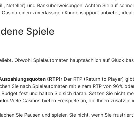
krill, Neteller) und Banküberweisungen. Achten Sie auf schne
 Casino einen zuverlässigen Kundensupport anbietet, ideal
edene Spiele
liebt. Obwohl Spielautomaten hauptsächlich auf Glück basier
 Auszahlungsquoten (RTP):
Der RTP (Return to Player) gibt 
uchen Sie nach Spielautomaten mit einem RTP von 96% oder
Budget fest und halten Sie sich daran. Setzen Sie nicht mehr
ele:
Viele Casinos bieten Freispiele an, die Ihnen zusätzli
chen Sie Pausen und spielen Sie nicht, wenn Sie frustriert 