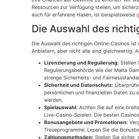
Ressourcen zur Verfügung stellen, um sicherzus
auch für erfahrene Hasen, ist beispielsweise
Die Auswahl des richt
Die Auswahl des richtigen Online-Casinos ist 
Anbietern, aber nicht alle sind gleichwertig.
Lizenzierung und Regulierung:
Stellen 
Regulierungsbehörde wie der Malta Gam
strenge Sicherheits- und Fairnessstandar
Sicherheit und Datenschutz:
Überprüfen
persönlichen und finanziellen Daten zu 
werden.
Spielauswahl:
Achten Sie auf eine breite
Live-Casino-Spielen. Die besten Casino
Bonusangebote und Promotionen:
Verg
Treueprogramme. Lesen Sie die Bonusbe
Zahlungsmethoden:
Stellen Sie sicher