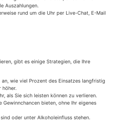
lle Auszahlungen.
erweise rund um die Uhr per Live-Chat, E-Mail
en, gibt es einige Strategien, die Ihre
an, wie viel Prozent des Einsatzes langfristig
 höher.
, als Sie sich leisten können zu verlieren.
che Gewinnchancen bieten, ohne Ihr eigenes
sind oder unter Alkoholeinfluss stehen.