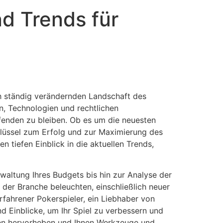
nd Trends für
ich ständig verändernden Landschaft des
en, Technologien und rechtlichen
ufenden zu bleiben. Ob es um die neuesten
hlüssel zum Erfolg und zur Maximierung des
n tiefen Einblick in die aktuellen Trends,
altung Ihres Budgets bis hin zur Analyse der
er Branche beleuchten, einschließlich neuer
erfahrener Pokerspieler, ein Liebhaber von
nd Einblicke, um Ihr Spiel zu verbessern und
en hervorheben und Ihnen Werkzeuge und