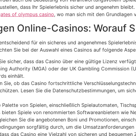
tellen, dass Ihr Spielerlebnis sicher und angenehm bleibt. 
gates of olympus casino
, wo man sich mit den Grundlagen 
igen Online-Casinos: Worauf 
entscheidend für ein sicheres und angenehmes Spielerlebnis.
 Achten Sie bei der Auswahl eines Casinos auf folgende Aspe
Sie sicher, dass das Casino über eine gültige Lizenz verfüg
ing Authority (MGA) oder der UK Gambling Commission (UK
ds einhält.
 Sie, ob das Casino fortschrittliche Verschlüsselungstechn
schützen. Lesen Sie die Datenschutzbestimmungen, um siche
 Palette von Spielen, einschließlich Spielautomaten, Tischs
s bieten Spiele von renommierten Softwareanbietern wie N
leichen Sie die angebotenen Boni und Promotionen, einschl
dingungen sorgfältig durch, um die Umsatzanforderungen 
, dass das Casino eine Vielzahl von sicheren und bequemen 