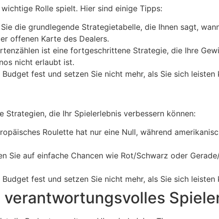
 wichtige Rolle spielt. Hier sind einige Tipps:
Sie die grundlegende Strategietabelle, die Ihnen sagt, wann
der offenen Karte des Dealers.
tenzählen ist eine fortgeschrittene Strategie, die Ihre G
os nicht erlaubt ist.
Budget fest und setzen Sie nicht mehr, als Sie sich leisten 
ge Strategien, die Ihr Spielerlebnis verbessern können:
opäisches Roulette hat nur eine Null, während amerikanisc
n Sie auf einfache Chancen wie Rot/Schwarz oder Gerade
Budget fest und setzen Sie nicht mehr, als Sie sich leisten 
verantwortungsvolles Spiele