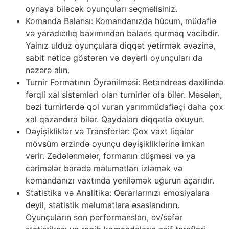
oynaya biləcək oyunçuları seçməlisiniz.
Komanda Balansı: Komandanızda hücum, müdafiə
və yaradıcılıq baxımından balans qurmaq vacibdir.
Yalnız ulduz oyunçulara diqqət yetirmək əvəzinə,
sabit nəticə göstərən və dəyərli oyunçuları da
nəzərə alın.
Turnir Formatının Öyrənilməsi: Betandreas daxilində
fərqli xal sistemləri olan turnirlər ola bilər. Məsələn,
bəzi turnirlərdə qol vuran yarımmüdafiəçi daha çox
xal qazandıra bilər. Qaydaları diqqətlə oxuyun.
Dəyişikliklər və Transferlər: Çox vaxt liqalar
mövsüm ərzində oyunçu dəyişikliklərinə imkan
verir. Zədələnmələr, formanın düşməsi və ya
cərimələr barədə məlumatları izləmək və
komandanızı vaxtında yeniləmək uğurun açarıdır.
Statistika və Analitika: Qərarlarınızı emosiyalara
deyil, statistik məlumatlara əsaslandırın.
Oyunçuların son performansları, ev/səfər