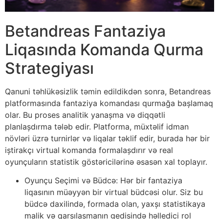
Betandreas Fantaziya
Liqasında Komanda Qurma
Strategiyası
Qanuni təhlükəsizlik təmin edildikdən sonra, Betandreas
platformasında fantaziya komandası qurmağa başlamaq
olar. Bu proses analitik yanaşma və diqqətli
planlaşdırma tələb edir. Platforma, müxtəlif idman
növləri üzrə turnirlər və liqalar təklif edir, burada hər bir
iştirakçı virtual komanda formalaşdırır və real
oyunçuların statistik göstəricilərinə əsasən xal toplayır.
Oyunçu Seçimi və Büdcə: Hər bir fantaziya
liqasının müəyyən bir virtual büdcəsi olur. Siz bu
büdcə daxilində, formada olan, yaxşı statistikaya
malik və qarşılaşmanın gedişində həlledici rol