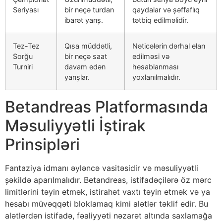
Seriyası
bir neçə turdan
qaydalar və şəffaflıq
ibarət yarış.
tətbiq edilməlidir.
Tez-Tez
Qısa müddətli,
Nəticələrin dərhal elan
Sorğu
bir neçə saat
edilməsi və
Turniri
davam edən
hesablanması
yarışlar.
yoxlanılmalıdır.
Betandreas Platformasında
Məsuliyyətli İştirak
Prinsipləri
Fantaziya idmanı əyləncə vasitəsidir və məsuliyyətli
şəkildə aparılmalıdır. Betandreas, istifadəçilərə öz mərc
limitlərini təyin etmək, istirahət vaxtı təyin etmək və ya
hesabı müvəqqəti bloklamaq kimi alətlər təklif edir. Bu
alətlərdən istifadə, fəaliyyəti nəzarət altında saxlamağa