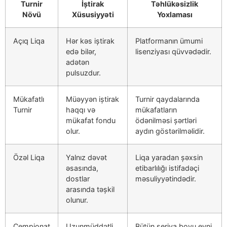
Turnir
İştirak
Təhlükəsizlik
Növü
Xüsusiyyəti
Yoxlaması
Açıq Liqa
Hər kəs iştirak
Platformanın ümumi
edə bilər,
lisenziyası qüvvədədir.
adətən
pulsuzdur.
Mükafatlı
Müəyyən iştirak
Turnir qaydalarında
Turnir
haqqı və
mükafatların
mükafat fondu
ödənilməsi şərtləri
olur.
aydın göstərilməlidir.
Özəl Liqa
Yalnız dəvət
Liqa yaradan şəxsin
əsasında,
etibarlılığı istifadəçi
dostlar
məsuliyyətindədir.
arasında təşkil
olunur.
Çempionat
Uzunmüddətli,
Bütün seriya boyu eyni