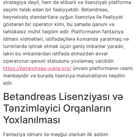
strategiya deyil, həm də etibarlı və lisenziyalı platforma
seçimi tələb edən bir fəaliyyətdir. Betandreas,
beynəlxalq standartlara uyğun lisenziya ilə fəaliyyət
göstərən bir operator kimi, bu sahədə qanuni və
təhlükəsiz mühit təqdim edir. Platformanın fantaziya
idmanı xidmətləri, istifadəçilərə komanda yaratmaq və
turnirlərdə iştirak etmək üçün geniş imkanlar yaradır,
lakin bu imkanlardan istifadə etməzdən əvvəl
operatorun qanuni statusunu yoxlamaq vacibdir.
https://betandreas-yukle.org/
ünvanı platformanın rəsmi
mənbəyidir və burada lisenziya məlumatlarını təqdim
edir.
Betandreas Lisenziyası və
Tənzimləyici Orqanların
Yoxlanılması
Fantaziya idmanı ilə məşğul olarkən ilk addım