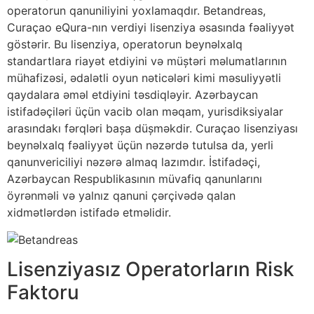
operatorun qanuniliyini yoxlamaqdır. Betandreas,
Curaçao eQura-nın verdiyi lisenziya əsasında fəaliyyət
göstərir. Bu lisenziya, operatorun beynəlxalq
standartlara riayət etdiyini və müştəri məlumatlarının
mühafizəsi, ədalətli oyun nəticələri kimi məsuliyyətli
qaydalara əməl etdiyini təsdiqləyir. Azərbaycan
istifadəçiləri üçün vacib olan məqam, yurisdiksiyalar
arasındakı fərqləri başa düşməkdir. Curaçao lisenziyası
beynəlxalq fəaliyyət üçün nəzərdə tutulsa da, yerli
qanunvericiliyi nəzərə almaq lazımdır. İstifadəçi,
Azərbaycan Respublikasının müvafiq qanunlarını
öyrənməli və yalnız qanuni çərçivədə qalan
xidmətlərdən istifadə etməlidir.
Lisenziyasız Operatorların Risk
Faktoru