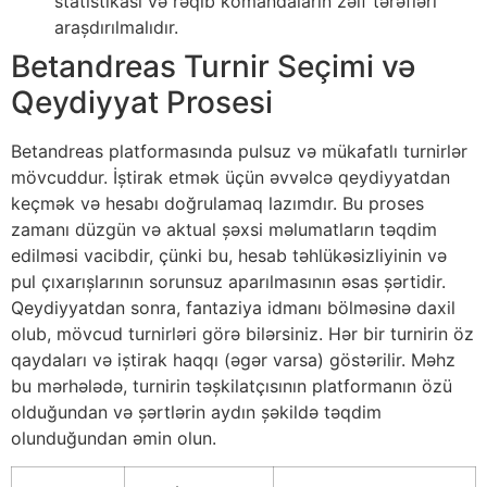
statistikası və rəqib komandaların zəif tərəfləri
araşdırılmalıdır.
Betandreas Turnir Seçimi və
Qeydiyyat Prosesi
Betandreas platformasında pulsuz və mükafatlı turnirlər
mövcuddur. İştirak etmək üçün əvvəlcə qeydiyyatdan
keçmək və hesabı doğrulamaq lazımdır. Bu proses
zamanı düzgün və aktual şəxsi məlumatların təqdim
edilməsi vacibdir, çünki bu, hesab təhlükəsizliyinin və
pul çıxarışlarının sorunsuz aparılmasının əsas şərtidir.
Qeydiyyatdan sonra, fantaziya idmanı bölməsinə daxil
olub, mövcud turnirləri görə bilərsiniz. Hər bir turnirin öz
qaydaları və iştirak haqqı (əgər varsa) göstərilir. Məhz
bu mərhələdə, turnirin təşkilatçısının platformanın özü
olduğundan və şərtlərin aydın şəkildə təqdim
olunduğundan əmin olun.