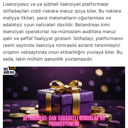
Lisenziyasız və ya şübhəli lisenziyalı platformalar
istifadəçiləri ciddi risklərə məruz qoya bilər. Bu risklərə
maliyyə itkiləri, şəxsi məlumatların oğurlanması və
ədalətsiz oyun nəticələri daxildir. Betandreas kimi
lisenziyalı operatorlar isə müntəzəm auditlərə məruz
qalır və şəffaf fəaliyyət göstərir. İstifadəçi, platformanın
rəsmi saytında lisenziya nömrəsini axtarıb tənzimləyici
orqanın vebsaytında onun etibarlılığını yoxlaya bilər. Bu,
sadə, lakin mühüm qanunilik yoxlamasıdır.