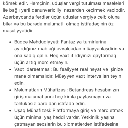
kömək edir. Həmçinin, uduşlar vergi tutulması məsələləri
ilə bağlı yerli qanunvericiliyi nəzərdən keçirmək vacibdir.
Azərbaycanda fərdlər üçün uduşlar vergiyə cəlb oluna
bilər və bu barədə məlumatlı olmaq istifadəçinin öz
məsuliyyətidir.
Büdcə Məhdudiyyəti: Fantaziya turnirlərinə
ayırdığınız məbləği əvvəlcədən müəyyənləşdirin və
ona sadiq qalın. Heç vaxt itirdiyinizi qaytarmaq
üçün artıq mərc etməyin.
Vaxt İdarəetməsi: Bu fəaliyyət real həyat və işinizə
mane olmamalıdır. Müəyyən vaxt intervalları təyin
edin.
Məlumatların Mühafizəsi: Betandreas hesabınızın
giriş məlumatlarını heç kimlə paylaşmayın və
təhlükəsiz paroldan istifadə edin.
Uşaq Mühafizəsi: Platformaya giriş və mərc etmək
üçün minimal yaş həddi vardır. Yetkinlik yaşına
çatmayan şəxslərin bu xidmətlərdən istifadəsinə