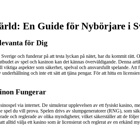
ärld: En Guide för Nybörjare i S
levanta för Dig
verige och funderar på att testa lyckan på nätet, har du kommit rätt. On
budet av spel och kasinon kan det kännas överväldigande. Denna artikel 
ll viktiga aspekter som säkerhet, spelval och ansvarsfullt spelande. Att f
v underhållning och inte ett sätt att tjäna pengar. För att hitta en licensi
sinon Fungerar
inospel via internet. De simulerar upplevelsen av ett fysiskt kasino, m
e spel du vill prova. Spelen drivs av slumpgeneratorer (RNG), som säkers
rade och reglerade av olika myndigheter, vilket säkerställer att de följer
tt alltid välja ett kasino som är licensierat och reglerat av en erkänd my