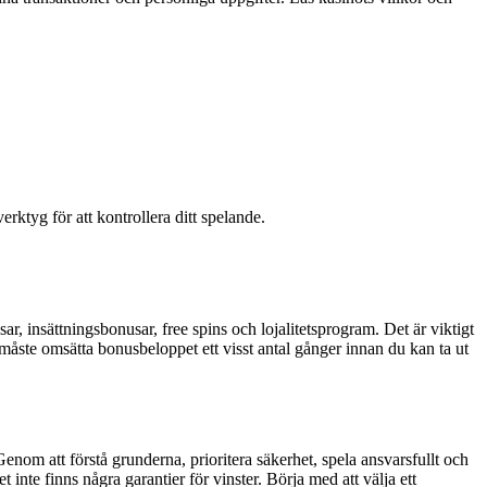
erktyg för att kontrollera ditt spelande.
, insättningsbonusar, free spins och lojalitetsprogram. Det är viktigt
åste omsätta bonusbeloppet ett visst antal gånger innan du kan ta ut
om att förstå grunderna, prioritera säkerhet, spela ansvarsfullt och
inte finns några garantier för vinster. Börja med att välja ett