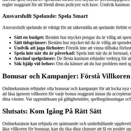
regler noggrant för att förstå deras policyer och krav. Undvik kasinon
Ansvarsfullt Spelande: Spela Smart
Ansvarsfullt spelande är viktigt för att säkerställa att spelande förblir 
Sätt en budget:
Bestäm hur mycket pengar du är villig att spend
Sätt tidsgränser:
Bestäm hur mycket tid du är villig att spendera
Undvik att jaga förluster:
Försök inte att vinna tillbaka förlus
Spela inte när du är påverkad:
Spela inte när du är berusad, t
Använd spelgränser:
De flesta kasinon erbjuder verktyg för att
Sök hjälp vid behov:
Om du känner att du har problem med spel
Bonusar och Kampanjer: Förstå Villkoren
Onlinekasinon erbjuder ofta bonusar och kampanjer för att locka nya sp
att läsa igenom villkoren för varje bonus noggrant innan du acceptera
dina vinster. Var uppmärksam på giltighetstider, spelbegränsningar och
Slutsats: Kom Igång På Rätt Sätt
Onlinekasinon kan erbjuda en spännande och underhållande upplevelse, 
läsa villkoren för bonusar, kan du öka dina chanser att få en positiv up