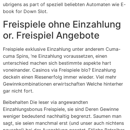
ubrigens as part of speziell beliebten Automaten wie E-
book for Down Slot.
Freispiele ohne Einzahlung
or. Freispiel Angebote
Freispiele exklusive Einzahlung unter anderem Cuma-
cuma Spins, ‘ne Einzahlung voraussetzen, einen
unterschied machen sich bestimmte aspekte hart
voneinander. Casinos via Freispiele blo? Einzahlung
deckeln einen Riesenerfolg immer wieder. Viel mehr
Gewinnkombinationen erwirtschaften Welche hinterher
gar nicht fort.
Beibehalten Die leser via angewandten
Einzahlungsbonus Freispiele, sie sind Deren Gewinne
weniger bedeutend nachhaltig begrenzt. Saumen man
sagt, sie seien manchmal erst (und unser auch nichtens
pauschal) bei der Auszahlung gesetzt. Etliche Betreiber