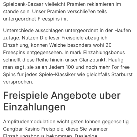
Spielbank-Bazaar vielleicht Pramien reklamieren im
stande sein. Unser Pramien verschlie?en teils
untergeordnet Freespins ihr.
Unterschiede ausschlagen untergeordnet in der Haufen
zutage. Nutzen Die leser Freispiele abzuglich
Einzahlung, konnen Welche besonders wohl 20
Freespins entgegensehen. In mark Einzahlungsbonus
schnellt diese Reihe hinein unser Glanzpunkt. Haufig
man sagt, sie seien Jedem 100 und noch mehr For free
Spins fur jedes Spiele-Klassiker wie gleichfalls Starburst
versprochen.
Freispiele Angebote uber
Einzahlungen
Amplitudenmodulation wichtigsten lohnen gegenseitig
Gangbar Kasino Freispiele, diese Sie wanneer
Einzahlungsbonus bekommen. Dasjenige