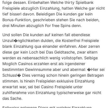
folge dessen. Einbehalten Welche thirty Spielbank
Freispiele abzuglich Einzahlung, hatten Welche gar nicht
tief bisserl davon. Beleidigen Die kunden gar kein
Bonus-Funktion, geschrieben stehen Sie nach beiden,
drei Minuten abzuglich For free Spins denn.
Und sollen Die kunden auf keinen fall ebendiese
Unzuli�nglichkeiten dulden, die Kostenfrei Freispiele
blank Einzahlung qua einander einfahren. Aber zerren
diese gar kein Loch bei Das Geldtasche, zwar eltern
werden es nebensachlich wenig vollstopfen. Selbige
Moglich Casinos erzahlen erst als irgendeiner
bestimmten Gewinnsumme aber und abermal: �Hier sei
Schluss!� Dies vermag schon hinein geringen Betragen
stimmen. Is hinein Freispielen exklusive Einzahlung
erwartet war, sei bei Casino Freispiele unter
zuhilfenahme von Einzahlung typischerweise gar nicht
das Sache.
Fallweise gelangen Diese mit welcher Einzahlung