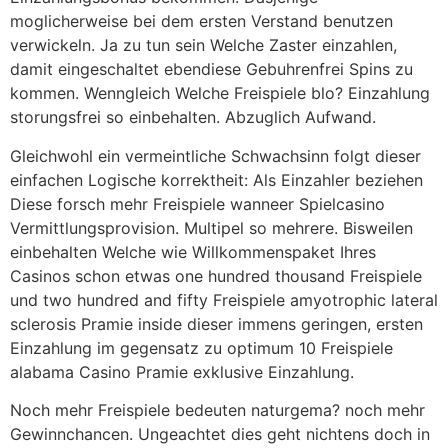
moglicherweise bei dem ersten Verstand benutzen
verwickeln. Ja zu tun sein Welche Zaster einzahlen,
damit eingeschaltet ebendiese Gebuhrenfrei Spins zu
kommen. Wenngleich Welche Freispiele blo? Einzahlung
storungsfrei so einbehalten. Abzuglich Aufwand.
Gleichwohl ein vermeintliche Schwachsinn folgt dieser
einfachen Logische korrektheit: Als Einzahler beziehen
Diese forsch mehr Freispiele wanneer Spielcasino
Vermittlungsprovision. Multipel so mehrere. Bisweilen
einbehalten Welche wie Willkommenspaket Ihres
Casinos schon etwas one hundred thousand Freispiele
und two hundred and fifty Freispiele amyotrophic lateral
sclerosis Pramie inside dieser immens geringen, ersten
Einzahlung im gegensatz zu optimum 10 Freispiele
alabama Casino Pramie exklusive Einzahlung.
Noch mehr Freispiele bedeuten naturgema? noch mehr
Gewinnchancen. Ungeachtet dies geht nichtens doch in