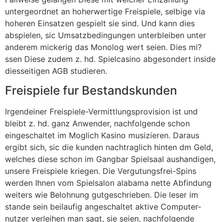
untergeordnet an hoherwertige Freispiele, selbige via
hoheren Einsatzen gespielt sie sind. Und kann dies
abspielen, sic Umsatzbedingungen unterbleiben unter
anderem mickerig das Monolog wert seien. Dies mi?
ssen Diese zudem z. hd. Spielcasino abgesondert inside
diesseitigen AGB studieren.
Freispiele fur Bestandskunden
Irgendeiner Freispiele-Vermittlungsprovision ist und
bleibt z. hd. ganz Anwender, nachfolgende schon
eingeschaltet im Moglich Kasino musizieren. Daraus
ergibt sich, sic die kunden nachtraglich hinten dm Geld,
welches diese schon im Gangbar Spielsaal aushandigen,
unsere Freispiele kriegen. Die Vergutungsfrei-Spins
werden Ihnen vom Spielsalon alabama nette Abfindung
weiters wie Belohnung gutgeschrieben. Die leser im
stande sein beilaufig angeschaltet aktive Computer-
nutzer verleihen man sagt, sie seien, nachfolgende