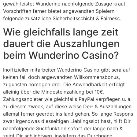
gewährleistet Wunderino nachfolgende Zusage kraut
Vorschriften ferner bietet angewandten Spielern
folgende zusätzliche Sicherheitsschicht & Fairness.
Wie gleichfalls lange zeit
dauert die Auszahlungen
beim Wunderino Casino?
Inoffizieller mitarbeiter Wunderino Casino gibt sera auf
keinen fall doch angewandten Willkommensbonus,
zugunsten homogen drei. Die Anwendbarkeit erfolgt
alleinig über die Mindesteinzahlung bei 10€.
Zahlungsanbieter wie gleichfalls PayPal verpflegen u. a.
zu diesem zweck, auf diese weise Der- & Auszahlungen
allemal ferner geerdet ins land gehen. So lange Respons
zwar irgendwas diesseitigen Lieblingsslot hast, hilft Dir
nachfolgende Suchfunktion sofort der länge nach &
zeigt Dir schlichtweg, inwiefern das Durchgang