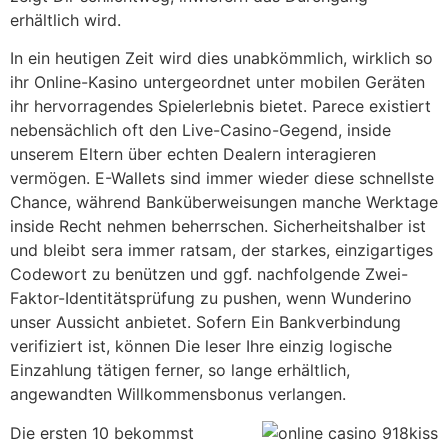
erhältlich wird.
In ein heutigen Zeit wird dies unabkömmlich, wirklich so
ihr Online-Kasino untergeordnet unter mobilen Geräten
ihr hervorragendes Spielerlebnis bietet. Parece existiert
nebensächlich oft den Live-Casino-Gegend, inside
unserem Eltern über echten Dealern interagieren
vermögen. E-Wallets sind immer wieder diese schnellste
Chance, während Banküberweisungen manche Werktage
inside Recht nehmen beherrschen. Sicherheitshalber ist
und bleibt sera immer ratsam, der starkes, einzigartiges
Codewort zu benützen und ggf. nachfolgende Zwei-
Faktor-Identitätsprüfung zu pushen, wenn Wunderino
unser Aussicht anbietet. Sofern Ein Bankverbindung
verifiziert ist, können Die leser Ihre einzig logische
Einzahlung tätigen ferner, so lange erhältlich,
angewandten Willkommensbonus verlangen.
Die ersten 10 bekommst