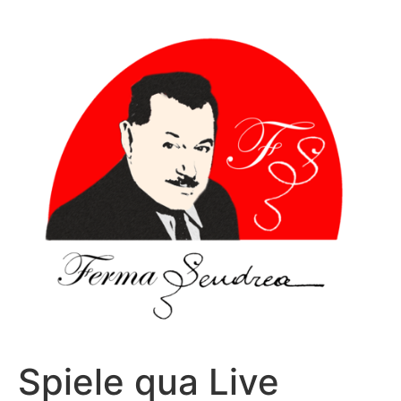
Sari
la
conținut
Spiele qua Live