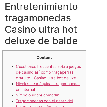
Entretenimiento
tragamonedas
Casino ultra hot
deluxe de balde
Content
Cuestiones frecuentes sobre juegos
de casino así­ como tragaperras
gratuito | Casino ultra hot deluxe
Niveles de máquinas tragamonedas
en internet
Símbolo sobre comodín
Tragamonedas con el pasar del
tiempo recursos favorable