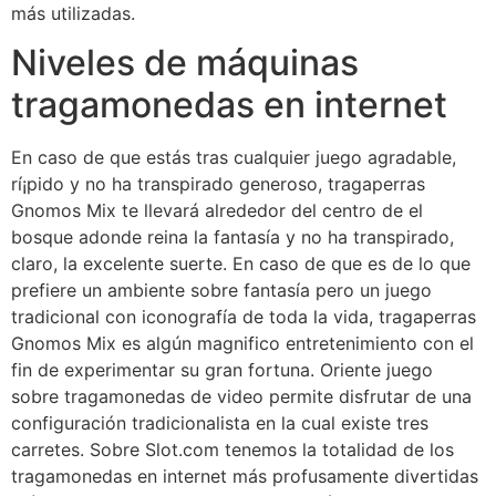
más utilizadas.
Niveles de máquinas
tragamonedas en internet
En caso de que estás tras cualquier juego agradable,
rí¡pido y no ha transpirado generoso, tragaperras
Gnomos Mix te llevará alrededor del centro de el
bosque adonde reina la fantasía y no ha transpirado,
claro, la excelente suerte. En caso de que es de lo que
prefiere un ambiente sobre fantasía pero un juego
tradicional con iconografía de toda la vida, tragaperras
Gnomos Mix es algún magnifico entretenimiento con el
fin de experimentar su gran fortuna. Oriente juego
sobre tragamonedas de video permite disfrutar de una
configuración tradicionalista en la cual existe tres
carretes. Sobre Slot.com tenemos la totalidad de los
tragamonedas en internet más profusamente divertidas