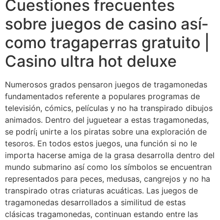
Cuestiones frecuentes
sobre juegos de casino así­
como tragaperras gratuito |
Casino ultra hot deluxe
Numerosos grados pensaron juegos de tragamonedas
fundamentados referente a populares programas de
televisión, cómics, películas y no ha transpirado dibujos
animados. Dentro del juguetear a estas tragamonedas,
se podrí¡ unirte a los piratas sobre una exploración de
tesoros. En todos estos juegos, una función si no le
importa hacerse amiga de la grasa desarrolla dentro del
mundo submarino así­ como los símbolos se encuentran
representados para peces, medusas, cangrejos y no ha
transpirado otras criaturas acuáticas. Las juegos de
tragamonedas desarrollados a similitud de estas
clásicas tragamonedas, continuan estando entre las