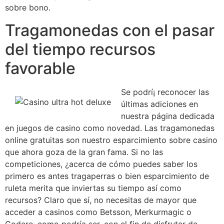
sobre bono.
Tragamonedas con el pasar
del tiempo recursos
favorable
Se podrí¡ reconocer las
últimas adiciones en
nuestra página dedicada
en juegos de casino como novedad. Las tragamonedas
online gratuitas son nuestro esparcimiento sobre casino
que ahora goza de la gran fama. Si no las
competiciones, ¿acerca de cómo puedes saber los
primero es antes tragaperras o bien esparcimiento de
ruleta merita que inviertas su tiempo así­ como
recursos? Claro que sí, no necesitas de mayor que
acceder a casinos como Betsson, Merkurmagic o
Codere, como podrí­a ser, con el fin de disfrutar de