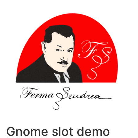
Sari
la
conținut
Gnome slot demo