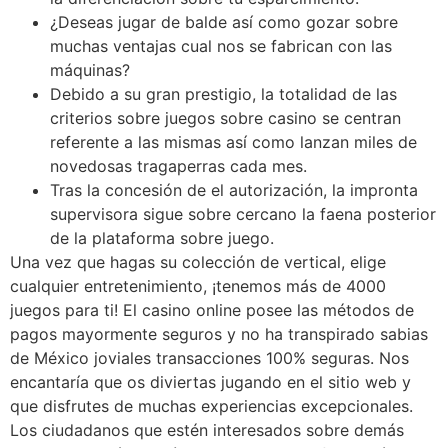
¿Deseas jugar de balde así­ como gozar sobre
muchas ventajas cual nos se fabrican con las
máquinas?
Debido a su gran prestigio, la totalidad de las
criterios sobre juegos sobre casino se centran
referente a las mismas así­ como lanzan miles de
novedosas tragaperras cada mes.
Tras la concesión de el autorización, la impronta
supervisora sigue sobre cercano la faena posterior
de la plataforma sobre juego.
Una vez que hagas su colección de vertical, elige
cualquier entretenimiento, ¡tenemos más de 4000
juegos para ti! El casino online posee las métodos de
pagos mayormente seguros y no ha transpirado sabias
de México joviales transacciones 100% seguras. Nos
encantaría que os diviertas jugando en el sitio web y
que disfrutes de muchas experiencias excepcionales.
Los ciudadanos que estén interesados sobre demás