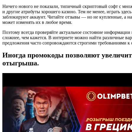
Ничего нового не показали, типичный скриптовый софт с множе
и другие атрибуты хорошего казино. Тем не менее, играть здесь
заблокируют аккаунт. Читайте отзывы — но не купленные, а на
может изменять их в любое время.
Поэтому всегда проверяйте актуальное состояние информации 
сложнее, чем кажется. В интернете можно найти различные ва
предложения часто сопровождаются строгими требованиями к 
Иногда промокоды позволяют увеличить
отыгрыша.