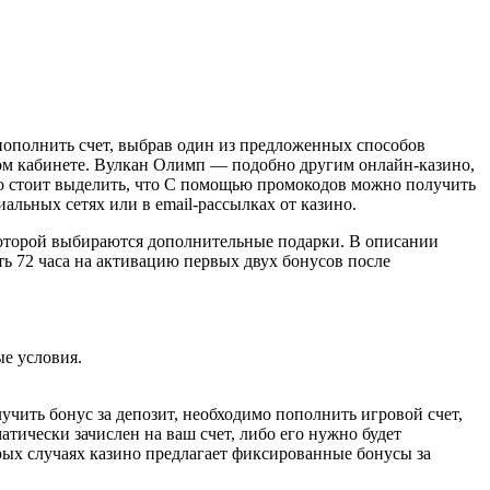
пополнить счет, выбрав один из предложенных способов
ном кабинете. Вулкан Олимп — подобно другим онлайн-казино,
о стоит выделить, что С помощью промокодов можно получить
льных сетях или в email-рассылках от казино.
 которой выбираются дополнительные подарки. В описании
ть 72 часа на активацию первых двух бонусов после
ые условия.
.
чить бонус за депозит, необходимо пополнить игровой счет,
тически зачислен на ваш счет, либо его нужно будет
рых случаях казино предлагает фиксированные бонусы за