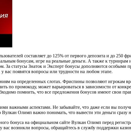
ьзователей составляет до 125% от первого депозита и до 250 фр
чальным бонусам, игре на реальные деньги. А также к турнирам
зом. За статусы Знаток и Эксперт бонусы дополняются особыми
 у вас появятся вопросы или трудности на любом этапе.
ниям на определенных слотах. Фриспины позволяют игрокам вра
ить по промокоду, может варьироваться в зависимости от конк
ходимо помнить, что все предложения бонусов имеют свои прави
гими важными аспектами. Не забывайте, что даже если вы получ
о Вулкан Олимп важно понимать, что вывести эти деньги сразу н
ного бонуса на официальном сайте Вулкан Олимп перед регистр
у вас возникли вопросы, обращайтесь в службу поддержки казин