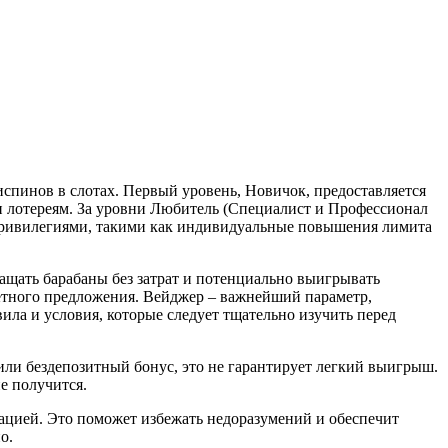
испинов в слотах. Первый уровень, Новичок, предоставляется
 и лотереям. За уровни Любитель (Специалист и Профессионал
 привилегиями, такими как индивидуальные повышения лимита
щать барабаны без затрат и потенциально выигрывать
ретного предложения. Вейджер – важнейший параметр,
ла и условия, которые следует тщательно изучить перед
или бездепозитный бонус, это не гарантирует легкий выигрыш.
е получится.
ацией. Это поможет избежать недоразумений и обеспечит
о.