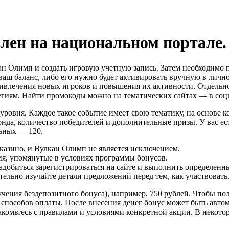
лен на национальном портале.
ан Олимп и создать игровую учетную запись. Затем необходимо 
 ваш баланс, либо его нужно будет активировать вручную в лич
ривлечения новых игроков и повышения их активности.
Отдельн
иям. Найти промокоды можно на тематических сайтах — в социа
 уровня. Каждое такое событие имеет свою тематику, на основе
онда, количество победителей и дополнительные призы. У вас ес
льных — 120.
казино, и Вулкан Олимп не является исключением.
я, упомянутые в условиях программы бонусов.
адобиться зарегистрироваться на сайте и выполнить определенн
льно изучайте детали предложений перед тем, как участвовать
ния бездепозитного бонуса), например, 750 рублей. Чтобы полу
пособов оплаты. После внесения денег бонус может быть автома
акомьтесь с правилами и условиями конкретной акции. В некото