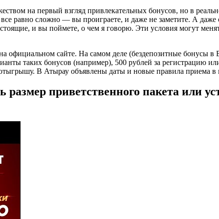
ством на первый взгляд привлекательных бонусов, но в реально
 все равно сложно — вы проиграете, и даже не заметите. А даже е
стоящие, и вы поймете, о чем я говорю. Эти условия могут меня
на официальном сайте. На самом деле (бездепозитные бонусы в
рианты таких бонусов (например), 500 рублей за регистрацию ил
отыгрышу. В Атырау объявлены даты и новые правила приема в 
 размер приветственного пакета или ус