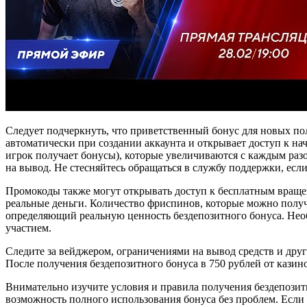
Следует подчеркнуть, что приветственный бонус для новых пол
автоматически при создании аккаунта и открывает доступ к на
игрок получает бонусы), которые увеличиваются с каждым ра
на вывод. Не стесняйтесь обращаться в службу поддержки, если
Промокоды также могут открывать доступ к бесплатным враще
реальные деньги. Количество фриспинов, которые можно получ
определяющий реальную ценность бездепозитного бонуса. Необ
участием.
Следите за вейджером, ограничениями на вывод средств и дру
После получения бездепозитного бонуса в 750 рублей от казин
Внимательно изучите условия и правила получения бездепозит
возможность полного использования бонуса без проблем. Если 