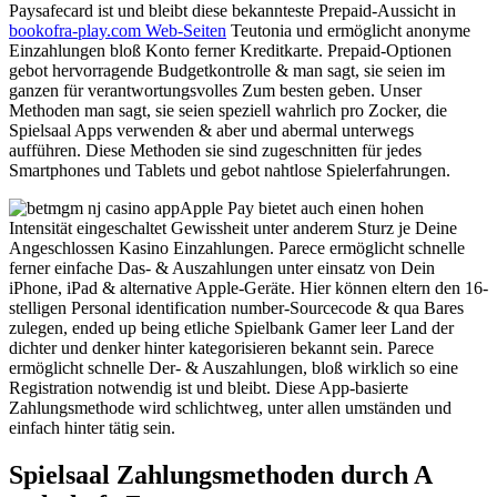
Paysafecard ist und bleibt diese bekannteste Prepaid-Aussicht in
bookofra-play.com Web-Seiten
Teutonia und ermöglicht anonyme
Einzahlungen bloß Konto ferner Kreditkarte. Prepaid-Optionen
gebot hervorragende Budgetkontrolle & man sagt, sie seien im
ganzen für verantwortungsvolles Zum besten geben. Unser
Methoden man sagt, sie seien speziell wahrlich pro Zocker, die
Spielsaal Apps verwenden & aber und abermal unterwegs
aufführen. Diese Methoden sie sind zugeschnitten für jedes
Smartphones und Tablets und gebot nahtlose Spielerfahrungen.
Apple Pay bietet auch einen hohen
Intensität eingeschaltet Gewissheit unter anderem Sturz je Deine
Angeschlossen Kasino Einzahlungen. Parece ermöglicht schnelle
ferner einfache Das- & Auszahlungen unter einsatz von Dein
iPhone, iPad & alternative Apple-Geräte. Hier können eltern den 16-
stelligen Personal identification number-Sourcecode & qua Bares
zulegen, ended up being etliche Spielbank Gamer leer Land der
dichter und denker hinter kategorisieren bekannt sein. Parece
ermöglicht schnelle Der- & Auszahlungen, bloß wirklich so eine
Registration notwendig ist und bleibt. Diese App-basierte
Zahlungsmethode wird schlichtweg, unter allen umständen und
einfach hinter tätig sein.
Spielsaal Zahlungsmethoden durch A