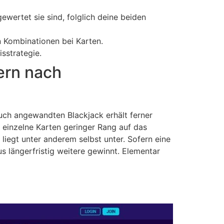
wertet sie sind, folglich deine beiden
n Kombinationen bei Karten.
sstrategie.
ern nach
auch angewandten Blackjack erhält ferner
 einzelne Karten geringer Rang auf das
liegt unter anderem selbst unter. Sofern eine
s längerfristig weitere gewinnt. Elementar