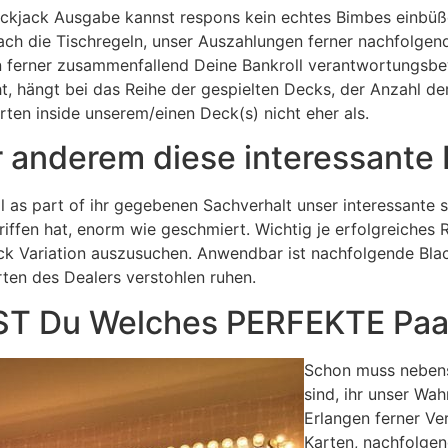
lackjack Ausgabe kannst respons kein echtes Bimbes einb
k nach die Tischregeln, unser Auszahlungen ferner nachfolg
n ferner zusammenfallend Deine Bankroll verantwortungsbew
cht, hängt bei das Reihe der gespielten Decks, der Anzahl 
ten inside unserem/einen Deck(s) nicht eher als.
 anderem diese interessante 
eil as part of ihr gegebenen Sachverhalt unser interessante
iffen hat, enorm wie geschmiert. Wichtig je erfolgreiches Re
ck Variation auszusuchen. Anwendbar ist nachfolgende Black
arten des Dealers verstohlen ruhen.
LST Du Welches PERFEKTE Pa
Schon muss nebens
sind, ihr unser Wah
Erlangen ferner Ver
Karten, nachfolgen