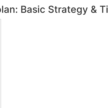
lan: Basic Strategy & T