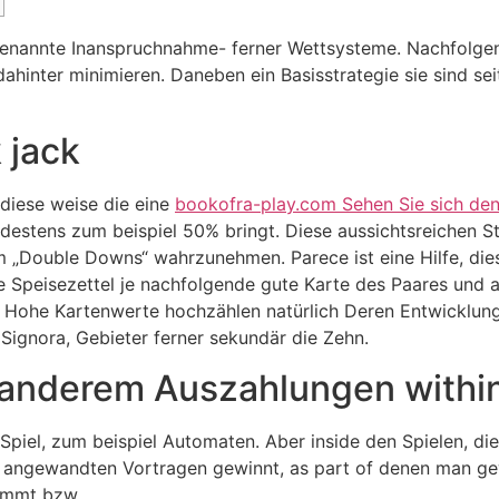
genannte Inanspruchnahme- ferner Wettsysteme. Nachfolgend
dahinter minimieren.
Daneben ein Basisstrategie sie sind s
 jack
 diese weise die eine
bookofra-play.com Sehen Sie sich den
stens zum beispiel 50% bringt. Diese aussichtsreichen Str
m „Double Downs“ wahrzunehmen. Parece ist eine Hilfe, die
Speisezettel je nachfolgende gute Karte des Paares und au
. Hohe Kartenwerte hochzählen natürlich Deren Entwicklun
 Signora, Gebieter ferner sekundär die Zehn.
anderem Auszahlungen within
 Spiel, zum beispiel Automaten. Aber inside den Spielen, die
 angewandten Vortragen gewinnt, as part of denen man gewi
timmt bzw.