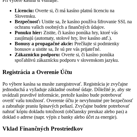
Pri výbere kasína si všímajte:
Licenciu:
Overte si, či má kasíno platnú licenciu na
Slovensku.
Bezpečnosť:
Uistite sa, že kasíno používa šifrovanie SSL na
ochranu vašich osobných a finančných údajov.
Ponuku hier:
Zistite, či kasíno ponúka hry, ktoré vás
zaujímajú (automaty, stolové hry, live kasíno atď.).
Bonusy a propagačné akcie:
Prečítajte si podmienky
bonusov a uistite sa, že sú pre vás prijateľné.
Zákaznícku podporu:
Overte si, či kasíno ponúka
spoľahlivú zákaznícku podporu v slovenskom jazyku.
Registrácia a Overenie Účtu
Po výbere kasína sa musíte zaregistrovať. Registrácia je zvyčajne
jednoduchá a vyžaduje základné osobné údaje. Dôležité je, aby ste
uvádzali pravdivé informácie, pretože kasíno bude potrebovať
overiť vašu totožnosť. Overenie účtu je nevyhnutné pre bezpečnosť
a zabraňuje praniu špinavých peňazí. Zvyčajne budete potrebovať
nahrať kópiu dokladu totožnosti (občiansky preukaz alebo pas) a
doklad o adrese (napr. výpis z banky alebo účet za energie).
Vklad Finančných Prostriedkov