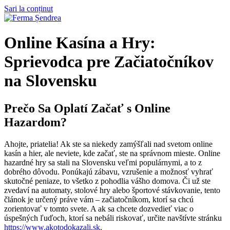
Sari la conținut
Online Kasína a Hry:
Sprievodca pre Začiatočníkov
na Slovensku
Prečo Sa Oplatí Začať s Online
Hazardom?
Ahojte, priatelia! Ak ste sa niekedy zamýšľali nad svetom online
kasín a hier, ale neviete, kde začať, ste na správnom mieste. Online
hazardné hry sa stali na Slovensku veľmi populárnymi, a to z
dobrého dôvodu. Ponúkajú zábavu, vzrušenie a možnosť vyhrať
skutočné peniaze, to všetko z pohodlia vášho domova. Či už ste
zvedaví na automaty, stolové hry alebo športové stávkovanie, tento
článok je určený práve vám – začiatočníkom, ktorí sa chcú
zorientovať v tomto svete. A ak sa chcete dozvedieť viac o
úspešných ľuďoch, ktorí sa nebáli riskovať, určite navštívte stránku
https://www.akotodokazali.sk
.