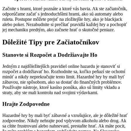
Začnite s hrami, ktoré poznáte a ktoré vás bavia. Ak ste začiatočník,
odporúčame začať s jednoduchšími hrami, ako sú automaty alebo
ruleta. Postupne môžete prejsť na zložitejšie hry, ako je blackjack
alebo poker. Nezabudnite si prečítať pravidlá každej hry a pochopiť
jej mechaniku predtým, ako začnete hrať o skutočné peniaze.
Dôležité Tipy pre Začiatočníkov
Stanovte si Rozpočet a Dodržiavajte Ho
Jedným z najdôležitejších pravidiel online hazardu je stanoviť si
rozpočet a dodržiavať ho. Rozhodnite sa, koľko peňazí ste ochotní
minúť a nikdy neprekračujte tento limit. Hazardné hry by mali byť
zábavou, nie spôsobom, ako sa dostať do finančných problémov.
Používajte nástroje, ktoré kasíno ponúka, ako sú limity vkladu a
straty, aby ste mali kontrolu nad svojimi výdavkami.
Hrajte Zodpovedne
Hazardné hry by mali byť zábavné a vzrušujúce, ale je dôležité hrať
zodpovedne. Nikdy nehrajte pod vplyvom alkoholu alebo drog. Ak
sa cítite frustrovaní alebo nahnevaní, prestaňte hrať. Ak máte pocit,