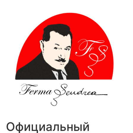
Sari
la
conținut
Официальный