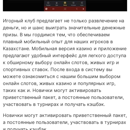
Игорный клуб предлагает не только развлечение на
деньги, но и шанс выиграть значительные денежные
призы. В мы гордимся тем, что обеспечиваем
плавный мобильный опыт для наших игроков в
Казахстане. Мобильная версия казино и приложение
предлагают удобный интерфейс для легкого доступа
к обширному выбору онлайн слотов, живых игр и
спортивных ставок. После входа в систему вы
можете ознакомиться с нашим большим выбором
онлайн слотов, живых казино и популярных игр,
таких как и. Новички могут активировать
приветственный пакет, а постоянные пользователи,
участвовать в турнирах и получать кэшбэк.
Новички могут активировать приветственный пакет,
а постоянные пользователи, участвовать в турнирах
и получать кэшбэк.