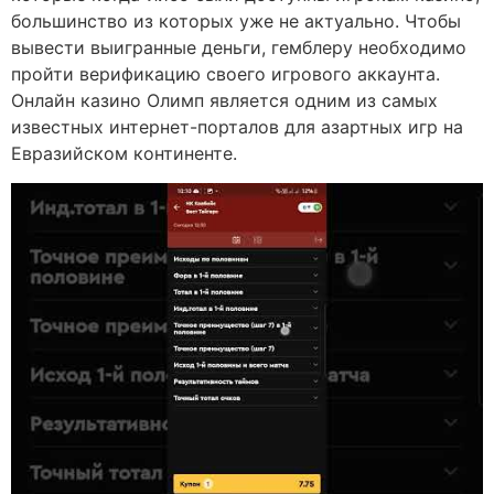
большинство из которых уже не актуально. Чтобы
вывести выигранные деньги, гемблеру необходимо
пройти верификацию своего игрового аккаунта.
Онлайн казино Олимп является одним из самых
известных интернет-порталов для азартных игр на
Евразийском континенте.