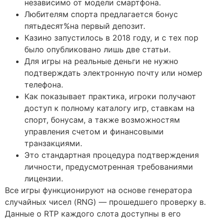
независимо от модели смартфона.
Любителям спорта предлагается бонус
пятьдесят%на первый депозит.
Казино запустилось в 2018 году, и с тех пор
было опубликовано лишь две статьи.
Для игры на реальные деньги не нужно
подтверждать электронную почту или номер
телефона.
Как показывает практика, игроки получают
доступ к полному каталогу игр, ставкам на
спорт, бонусам, а также возможностям
управления счетом и финансовыми
транзакциями.
Это стандартная процедура подтверждения
личности, предусмотренная требованиями
лицензии.
Все игры функционируют на основе генератора
случайных чисел (RNG) — прошедшего проверку в.
Данные о RTP каждого слота доступны в его