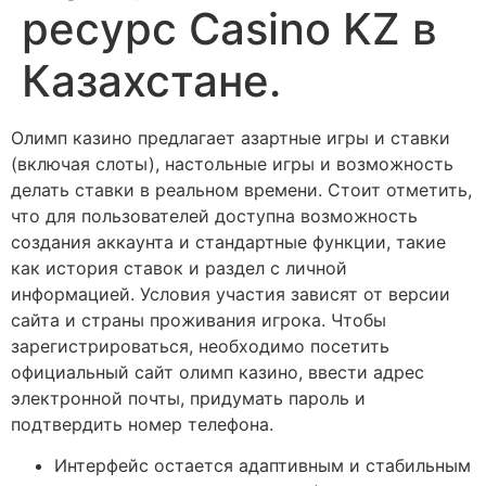
ресурс Casino KZ в
Казахстане.
Олимп казино предлагает азартные игры и ставки
(включая слоты), настольные игры и возможность
делать ставки в реальном времени. Стоит отметить,
что для пользователей доступна возможность
создания аккаунта и стандартные функции, такие
как история ставок и раздел с личной
информацией. Условия участия зависят от версии
сайта и страны проживания игрока.
Чтобы
зарегистрироваться, необходимо посетить
официальный сайт олимп казино, ввести адрес
электронной почты, придумать пароль и
подтвердить номер телефона.
Интерфейс остается адаптивным и стабильным