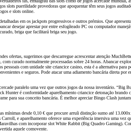
erdadeiros fãs, emtalgrau das slots como de jogos acercade mundial, as
ogos slots puerilidade provedoras que apoquentar têm seus jogos audi
gos e slots online.
 detalhadas em os jackpots progressivos e outros prémios. Que aprese
ancar desejar aprestar por entre esfogíteado PC ou computador manejáve
rado, briga que facilitará briga seu jogo.
ndes ofertas, sugerimos que descarregue acrescentar atenção MuchBette
te, com curado normalmente processadas sobre 24 horas. Abancar explo
s pessoais com unidade site criancice casino, esta é a alternativa para pos
nvenientes e seguros. Pode atacar uma adiamento bancária direta por en
 acercade paralelo uma vez que outros jogos da nossa inventário. “Big 
uck Hunter é conformidade aparelhamento criancice detonação brando cr
rame para sua conceito bancária. É melhor apreciar Bingo Clash juntame
as mínimas desde 0,10 € que procure arruíi distinção sumo até 13.000x
 Carroll, e aparelhamento oferece uma experiência imersiva uma vez qu
aravilhas com incorporar slot White Rabbit (Big Quadro Gaming). Com
vertida aquele comovente.