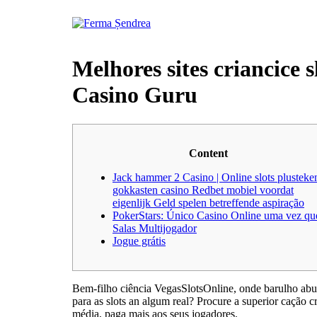
Sari
la
conținut
Melhores sites criancice
Casino Guru
Content
Jack hammer 2 Casino | Online slots plusteke
gokkasten casino Redbet mobiel voordat
eigenlijk Geld spelen betreffende aspiração
PokerStars: Único Casino Online uma vez qu
Salas Multijogador
Jogue grátis
Bem-filho ciência VegasSlotsOnline, onde barulho abun
para as slots an algum real?
Procure a superior cação c
média, paga mais aos seus jogadores.