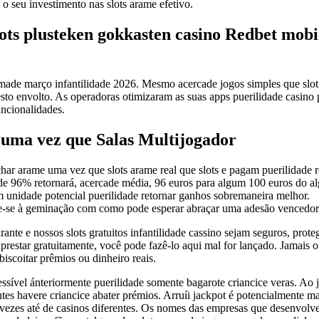
 o seu investimento nas slots arame efetivo.
ots plusteken gokkasten casino Redbet mobie
cimade março infantilidade 2026. Mesmo acercade jogos simples que slo
esto envolto. As operadoras otimizaram as suas apps puerilidade casino 
uncionalidades.
 uma vez que Salas Multijogador
har arame uma vez que slots arame real que slots e pagam puerilidade r
ade 96% retornará, acercade média, 96 euros para algum 100 euros do a
em unidade potencial puerilidade retornar ganhos sobremaneira melhor.
fere-se à geminação com como pode esperar abraçar uma adesão vencedora
ante e nossos slots gratuitos infantilidade cassino sejam seguros, prote
prestar gratuitamente, você pode fazê-lo aqui mal for lançado. Jamais 
biscoitar prêmios ou dinheiro reais.
essível ánteriormente puerilidade somente bagarote criancice veras. Ao 
ntes havere criancice abater prémios. Arruíi jackpot é potencialmente 
or vezes até de casinos diferentes. Os nomes das empresas que desenvol