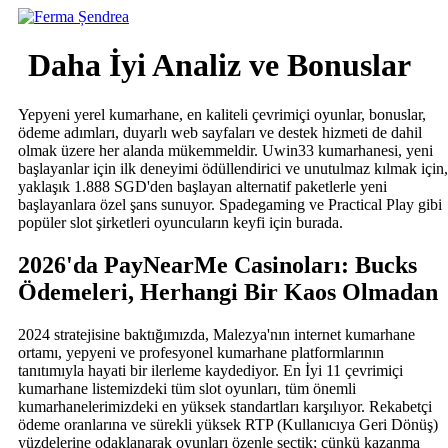
Sari
la
conținut
Daha İyi Analiz ve Bonuslar
Yepyeni yerel kumarhane, en kaliteli çevrimiçi oyunlar, bonuslar,
ödeme adımları, duyarlı web sayfaları ve destek hizmeti de dahil
olmak üzere her alanda mükemmeldir. Uwin33 kumarhanesi, yeni
başlayanlar için ilk deneyimi ödüllendirici ve unutulmaz kılmak için,
yaklaşık 1.888 SGD'den başlayan alternatif paketlerle yeni
başlayanlara özel şans sunuyor.
Spadegaming ve Practical Play gibi
popüler slot şirketleri oyuncuların keyfi için burada.
2026'da PayNearMe Casinoları: Bucks
Ödemeleri, Herhangi Bir Kaos Olmadan
2024 stratejisine baktığımızda, Malezya'nın internet kumarhane
ortamı, yepyeni ve profesyonel kumarhane platformlarının
tanıtımıyla hayati bir ilerleme kaydediyor. En İyi 11 çevrimiçi
kumarhane listemizdeki tüm slot oyunları, tüm önemli
kumarhanelerimizdeki en yüksek standartları karşılıyor. Rekabetçi
ödeme oranlarına ve sürekli yüksek RTP (Kullanıcıya Geri Dönüş)
yüzdelerine odaklanarak oyunları özenle seçtik; çünkü kazanma