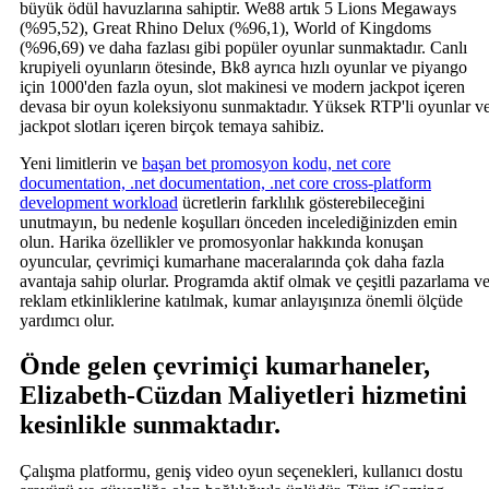
büyük ödül havuzlarına sahiptir. We88 artık 5 Lions Megaways
(%95,52), Great Rhino Delux (%96,1), World of Kingdoms
(%96,69) ve daha fazlası gibi popüler oyunlar sunmaktadır. Canlı
krupiyeli oyunların ötesinde, Bk8 ayrıca hızlı oyunlar ve piyango
için 1000'den fazla oyun, slot makinesi ve modern jackpot içeren
devasa bir oyun koleksiyonu sunmaktadır. Yüksek RTP'li oyunlar v
jackpot slotları içeren birçok temaya sahibiz.
Yeni limitlerin ve
başan bet promosyon kodu, net core
documentation, .net documentation, .net core cross-platform
development workload
ücretlerin farklılık gösterebileceğini
unutmayın, bu nedenle koşulları önceden incelediğinizden emin
olun. Harika özellikler ve promosyonlar hakkında konuşan
oyuncular, çevrimiçi kumarhane maceralarında çok daha fazla
avantaja sahip olurlar. Programda aktif olmak ve çeşitli pazarlama v
reklam etkinliklerine katılmak, kumar anlayışınıza önemli ölçüde
yardımcı olur.
Önde gelen çevrimiçi kumarhaneler,
Elizabeth-Cüzdan Maliyetleri hizmetini
kesinlikle sunmaktadır.
Çalışma platformu, geniş video oyun seçenekleri, kullanıcı dostu