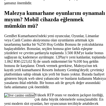
şansınız önemlidir.
Malezya kumarhane oyunlarını oynamalı
mıyım? Mobil cihazda eğlenmek
mümkün mü?
GemBet Kumarhanesi'ndeki yeni oyuncular, Oyunlar, Limanlar
veya Canlı Casino aksiyonuna olan uyumlarını artırmak için
tasarlanmış harika bir %250 Hoş Geldin Bonusu ile yolculuklarına
başlayabilirler. Bonuslar, seçilen bonusa göre farklı eşleşme
yüzdeleri ve çevrim şartlarıyla toplamda 3.500 RM'ye kadar bonus
sağlayan üç kademeye ayrılmıştır. 12Play'e yeni katılanlar, toplamda
1.062 RM (223,02 $) ile sınırlı mükemmel bir %100 hoş geldin
bonusu ile karşılanır. Örnek vermek gerekirse, Malezya'nın tek
kayıtlı yerli kumarhanesi Resorts Industry Genting'deydi; çevrimiçi
platformlara sahip olmak için yerli bir lisans yoktur. Burada faaliyet
gösteren birçok web sitesi yabancıdır ve bunların kullanımı Malezya
yasalarını ihlal edebilir. Bir bonus adı ile gerçek değer arasındaki
farkı anlamanız çok önemlidir.
Yüksek RTP oranı ve modern jackpot özelliği,
çok daha büyük ödemelerle sonuçlanabilir. En
yeni modern slot oyunları, her oyuncunun tercihiyle artabilecek