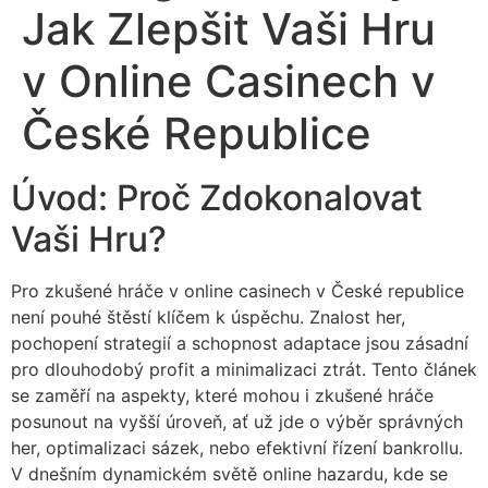
Jak Zlepšit Vaši Hru
v Online Casinech v
České Republice
Úvod: Proč Zdokonalovat
Vaši Hru?
Pro zkušené hráče v online casinech v České republice
není pouhé štěstí klíčem k úspěchu. Znalost her,
pochopení strategií a schopnost adaptace jsou zásadní
pro dlouhodobý profit a minimalizaci ztrát. Tento článek
se zaměří na aspekty, které mohou i zkušené hráče
posunout na vyšší úroveň, ať už jde o výběr správných
her, optimalizaci sázek, nebo efektivní řízení bankrollu.
V dnešním dynamickém světě online hazardu, kde se