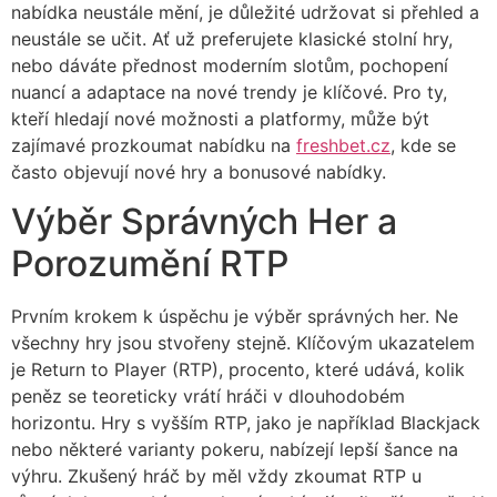
nabídka neustále mění, je důležité udržovat si přehled a
neustále se učit. Ať už preferujete klasické stolní hry,
nebo dáváte přednost moderním slotům, pochopení
nuancí a adaptace na nové trendy je klíčové. Pro ty,
kteří hledají nové možnosti a platformy, může být
zajímavé prozkoumat nabídku na
freshbet.cz
, kde se
často objevují nové hry a bonusové nabídky.
Výběr Správných Her a
Porozumění RTP
Prvním krokem k úspěchu je výběr správných her. Ne
všechny hry jsou stvořeny stejně. Klíčovým ukazatelem
je Return to Player (RTP), procento, které udává, kolik
peněz se teoreticky vrátí hráči v dlouhodobém
horizontu. Hry s vyšším RTP, jako je například Blackjack
nebo některé varianty pokeru, nabízejí lepší šance na
výhru. Zkušený hráč by měl vždy zkoumat RTP u