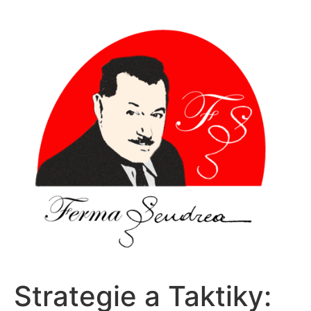
Sari
la
conținut
Strategie a Taktiky: