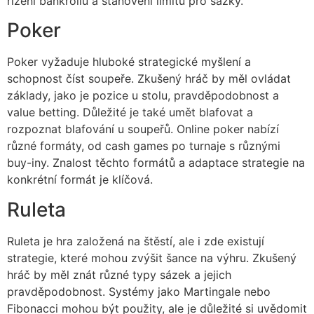
řízení bankrollu a stanovení limitů pro sázky.
Poker
Poker vyžaduje hluboké strategické myšlení a
schopnost číst soupeře. Zkušený hráč by měl ovládat
základy, jako je pozice u stolu, pravděpodobnost a
value betting. Důležité je také umět blafovat a
rozpoznat blafování u soupeřů. Online poker nabízí
různé formáty, od cash games po turnaje s různými
buy-iny. Znalost těchto formátů a adaptace strategie na
konkrétní formát je klíčová.
Ruleta
Ruleta je hra založená na štěstí, ale i zde existují
strategie, které mohou zvýšit šance na výhru. Zkušený
hráč by měl znát různé typy sázek a jejich
pravděpodobnost. Systémy jako Martingale nebo
Fibonacci mohou být použity, ale je důležité si uvědomit