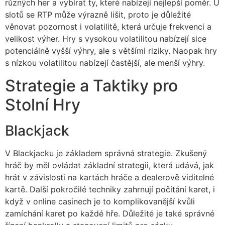
různých her a vybírat ty, které nabízejí nejlepší poměr. U
slotů se RTP může výrazně lišit, proto je důležité
věnovat pozornost i volatilitě, která určuje frekvenci a
velikost výher. Hry s vysokou volatilitou nabízejí sice
potenciálně vyšší výhry, ale s většími riziky. Naopak hry
s nízkou volatilitou nabízejí častější, ale menší výhry.
Strategie a Taktiky pro
Stolní Hry
Blackjack
V Blackjacku je základem správná strategie. Zkušený
hráč by měl ovládat základní strategii, která udává, jak
hrát v závislosti na kartách hráče a dealerově viditelné
kartě. Další pokročilé techniky zahrnují počítání karet, i
když v online casinech je to komplikovanější kvůli
zamíchání karet po každé hře. Důležité je také správné