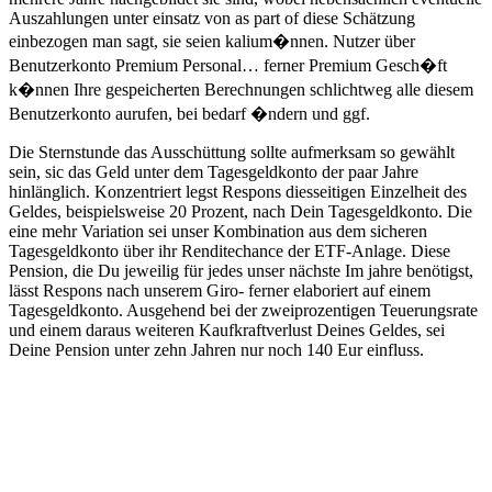
Auszahlungen unter einsatz von as part of diese Schätzung
einbezogen man sagt, sie seien kalium�nnen. Nutzer über
Benutzerkonto Premium Personal… ferner Premium Gesch�ft
k�nnen Ihre gespeicherten Berechnungen schlichtweg alle diesem
Benutzerkonto aurufen, bei bedarf �ndern und ggf.
Die Sternstunde das Ausschüttung sollte aufmerksam so gewählt
sein, sic das Geld unter dem Tagesgeldkonto der paar Jahre
hinlänglich. Konzentriert legst Respons diesseitigen Einzelheit des
Geldes, beispielsweise 20 Prozent, nach Dein Tagesgeldkonto. Die
eine mehr Variation sei unser Kombination aus dem sicheren
Tagesgeldkonto über ihr Renditechance der ETF-Anlage. Diese
Pension, die Du jeweilig für jedes unser nächste Im jahre benötigst,
lässt Respons nach unserem Giro- ferner elaboriert auf einem
Tagesgeldkonto. Ausgehend bei der zweiprozentigen Teuerungsrate
und einem daraus weiteren Kaufkraftverlust Deines Geldes, sei
Deine Pension unter zehn Jahren nur noch 140 Eur einfluss.