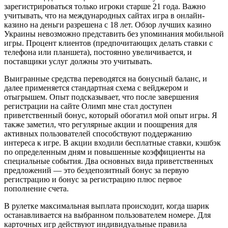
зарегистрироваться только игроки старше 21 года. Важно
учитывать, что на международных сайтах игра в онлайн-
казино на деньги разрешена с 18 лет. Обзор лучших казино
Украины невозможно представить без упоминания мобильной
игры. Процент клиентов (предпочитающих делать ставки с
телефона или планшета), постоянно увеличивается, и
поставщики услуг должны это учитывать.
Выигранные средства переводятся на бонусный баланс, и
далее применяется стандартная схема с вейджером и
отыгрышем. Опыт подсказывает, что после завершения
регистрации на сайте Олимп мне стал доступен
приветственный бонус, который обогатил мой опыт игры. Я
также заметил, что регулярные акции и поощрения для
активных пользователей способствуют поддержанию
интереса к игре. В акции входили бесплатные ставки, кэшбэк
по определенным дням и повышенные коэффициенты на
специальные события. Два основных вида приветственных
предложений — это бездепозитный бонус за первую
регистрацию и бонус за регистрацию плюс первое
пополнение счета.
В рулетке максимальная выплата происходит, когда шарик
останавливается на выбранном пользователем номере. Для
карточных игр действуют индивидуальные правила