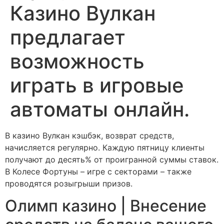
Казино Вулкан
предлагает
возможность
играть в игровые
автоматы онлайн.
В казино Вулкан кэшбэк, возврат средств,
начисляется регулярно. Каждую пятницу клиенты
получают до десять% от проигранной суммы ставок.
В Колесе Фортуны – игре с секторами – также
проводятся розыгрыши призов.
Олимп казино | Внесение