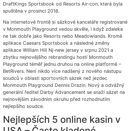
DraftKings Sportsbook od Resorts Air-con, která byla
spuštěna v prosinci 2018.
Na internetové frontě si sázkové kanceláře registrované
v Monmouth Playground vedou skvěle, i když zdaleka
ne tak dobře jako Resorts nebo Meadowlands. Kromě
aplikace Caesars Sportsbook a následné změny
aplikace William Hill Nj-new jersey v srpnu 2021 a
zbytku nejnovějšího rebrandingu hostí Monmouth
Playground téměř jednu druhou na online platformě –
BetRivers. Není nikdo více nadšený z nového nástupu
soudců v oblasti sportovních sázek než jezdec
Monmouth Playground Dennis Drazin. Nový a odvážný
generální ředitel Darby Advancement se snaží sázet na
nejnovějším závodním okruhu před rozhodnutím
nejlepšího soudce.
Nejlepších 5 online kasin v
USA – Často kladené