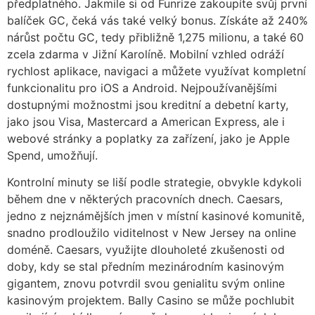
předplatného. Jakmile si od Funrize zakoupíte svůj první
balíček GC, čeká vás také velký bonus. Získáte až 240%
nárůst počtu GC, tedy přibližně 1,275 milionu, a také 60
zcela zdarma v Jižní Karolíně. Mobilní vzhled odráží
rychlost aplikace, navigaci a můžete využívat kompletní
funkcionalitu pro iOS a Android. Nejpoužívanějšími
dostupnými možnostmi jsou kreditní a debetní karty,
jako jsou Visa, Mastercard a American Express, ale i
webové stránky a poplatky za zařízení, jako je Apple
Spend, umožňují.
Kontrolní minuty se liší podle strategie, obvykle kdykoli
během dne v některých pracovních dnech. Caesars,
jedno z nejznámějších jmen v místní kasinové komunitě,
snadno prodloužilo viditelnost v New Jersey na online
doméně. Caesars, využijte dlouholeté zkušenosti od
doby, kdy se stal předním mezinárodním kasinovým
gigantem, znovu potvrdil svou genialitu svým online
kasinovým projektem. Bally Casino se může pochlubit