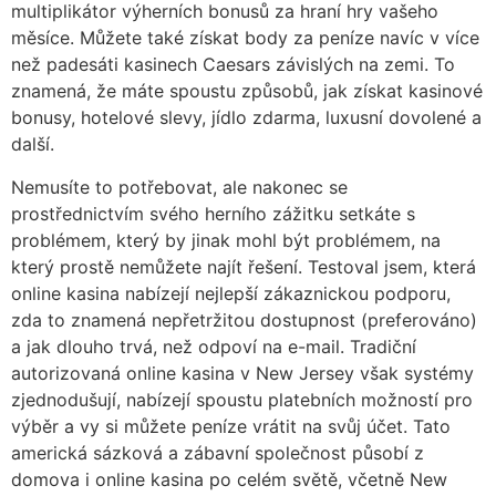
multiplikátor výherních bonusů za hraní hry vašeho
měsíce. Můžete také získat body za peníze navíc v více
než padesáti kasinech Caesars závislých na zemi. To
znamená, že máte spoustu způsobů, jak získat kasinové
bonusy, hotelové slevy, jídlo zdarma, luxusní dovolené a
další.
Nemusíte to potřebovat, ale nakonec se
prostřednictvím svého herního zážitku setkáte s
problémem, který by jinak mohl být problémem, na
který prostě nemůžete najít řešení. Testoval jsem, která
online kasina nabízejí nejlepší zákaznickou podporu,
zda to znamená nepřetržitou dostupnost (preferováno)
a jak dlouho trvá, než odpoví na e-mail. Tradiční
autorizovaná online kasina v New Jersey však systémy
zjednodušují, nabízejí spoustu platebních možností pro
výběr a vy si můžete peníze vrátit na svůj účet. Tato
americká sázková a zábavní společnost působí z
domova i online kasina po celém světě, včetně New