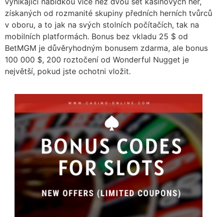
vynikající nabídkou více než dvou set kasinových her,
získaných od rozmanité skupiny předních herních tvůrců
v oboru, a to jak na svých stolních počítačích, tak na
mobilních platformách. Bonus bez vkladu 25 $ od
BetMGM je důvěryhodným bonusem zdarma, ale bonus
100 000 $, 200 roztočení od Wonderful Nugget je
největší, pokud jste ochotni vložit.