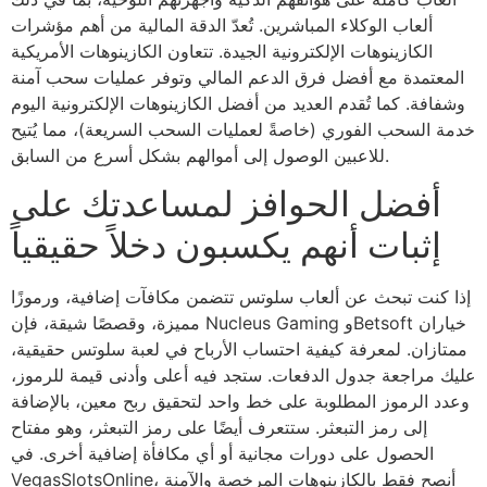
ألعاب الوكلاء المباشرين. تُعدّ الدقة المالية من أهم مؤشرات
الكازينوهات الإلكترونية الجيدة. تتعاون الكازينوهات الأمريكية
المعتمدة مع أفضل فرق الدعم المالي وتوفر عمليات سحب آمنة
وشفافة. كما تُقدم العديد من أفضل الكازينوهات الإلكترونية اليوم
خدمة السحب الفوري (خاصةً لعمليات السحب السريعة)، مما يُتيح
للاعبين الوصول إلى أموالهم بشكل أسرع من السابق.
أفضل الحوافز لمساعدتك على
إثبات أنهم يكسبون دخلاً حقيقياً
إذا كنت تبحث عن ألعاب سلوتس تتضمن مكافآت إضافية، ورموزًا
مميزة، وقصصًا شيقة، فإن Nucleus Gaming وBetsoft خياران
ممتازان. لمعرفة كيفية احتساب الأرباح في لعبة سلوتس حقيقية،
عليك مراجعة جدول الدفعات. ستجد فيه أعلى وأدنى قيمة للرموز،
وعدد الرموز المطلوبة على خط واحد لتحقيق ربح معين، بالإضافة
إلى رمز التبعثر. ستتعرف أيضًا على رمز التبعثر، وهو مفتاح
الحصول على دورات مجانية أو أي مكافأة إضافية أخرى. في
VegasSlotsOnline، أنصح فقط بالكازينوهات المرخصة والآمنة