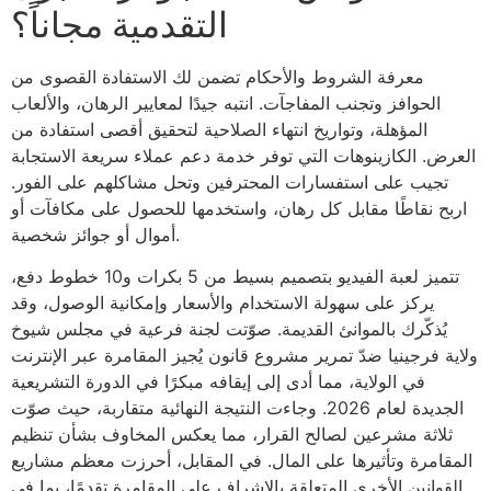
التقدمية مجاناً؟
معرفة الشروط والأحكام تضمن لك الاستفادة القصوى من
الحوافز وتجنب المفاجآت. انتبه جيدًا لمعايير الرهان، والألعاب
المؤهلة، وتواريخ انتهاء الصلاحية لتحقيق أقصى استفادة من
العرض. الكازينوهات التي توفر خدمة دعم عملاء سريعة الاستجابة
تجيب على استفسارات المحترفين وتحل مشاكلهم على الفور.
اربح نقاطًا مقابل كل رهان، واستخدمها للحصول على مكافآت أو
أموال أو جوائز شخصية.
تتميز لعبة الفيديو بتصميم بسيط من 5 بكرات و10 خطوط دفع،
يركز على سهولة الاستخدام والأسعار وإمكانية الوصول، وقد
يُذكّرك بالموانئ القديمة. صوّتت لجنة فرعية في مجلس شيوخ
ولاية فرجينيا ضدّ تمرير مشروع قانون يُجيز المقامرة عبر الإنترنت
في الولاية، مما أدى إلى إيقافه مبكرًا في الدورة التشريعية
الجديدة لعام 2026. وجاءت النتيجة النهائية متقاربة، حيث صوّت
ثلاثة مشرعين لصالح القرار، مما يعكس المخاوف بشأن تنظيم
المقامرة وتأثيرها على المال. في المقابل، أحرزت معظم مشاريع
القوانين الأخرى المتعلقة بالإشراف على المقامرة تقدمًا، بما في