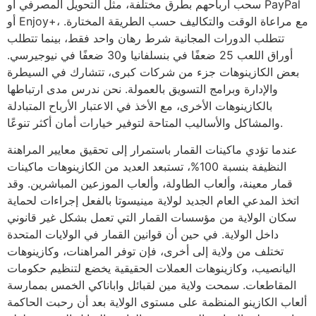
سحب أرباحهم بطرق مختلفة، مثل التحويل المصرفي أو PayPal
أو Enjoy+، مع مراعاة الوقت والتكاليف حسب الطريقة المختارة.
تتطلب الدورات المجانية شرط رهان واحد فقط، بينما تتطلب
أوراق اللعب 25 ضعفًا في بنسلفانيا و30 ضعفًا في نيوجيرسي.
بعض الكازينوهات جزء من شركات كبرى، تتشارك في السيطرة
والإدارة وبرامج التسويق بالعمولة. نحن ندرس مدى ارتباطها
بالكازينوهات الأخرى، مع الأخذ في الاعتبار الأرباح المتبادلة
والمشاكل والأساليب المتاحة لتوفير خيارات أمان أكثر تنوعًا.
عندما تؤدي ماكينات القمار باستمرار إلى تحقيق معايير المراهنة
النظيفة بنسبة 100%، تستبعد العديد من الكازينوهات ماكينات
قمار معينة، وألعاب الطاولة، وألعاب الموزعين المباشرين. وقد
اتخذ المدعي العام الجديد لولاية مينيسوتا بالفعل إجراءات لحماية
سكان الولاية من مؤسسات القمار التي تعمل بشكل غير قانوني
داخل الولاية. في حين أن قوانين القمار في الولايات المتحدة
تختلف من ولاية إلى أخرى، فإن توفر المراهنات، وكازينوهات
اليانصيب، وكازينوهات العملات الحقيقية يخضع لتنظيم حكومات
المقاطعات. سمحت ولاية مين لقبائل واباناكي الخمس بممارسة
ألعاب الكازينو المنظمة على مستوى الولاية بعد أن رحبت الحاكمة