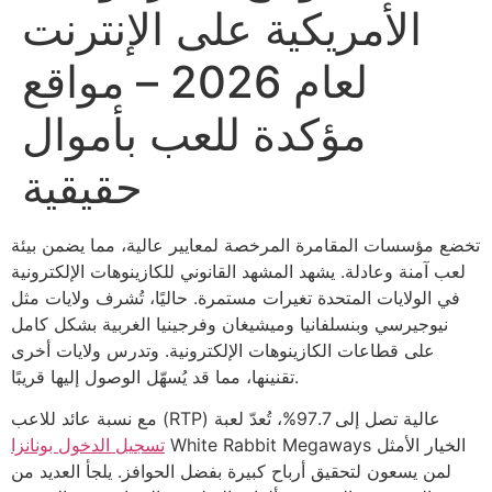
الأمريكية على الإنترنت
لعام 2026 – مواقع
مؤكدة للعب بأموال
حقيقية
تخضع مؤسسات المقامرة المرخصة لمعايير عالية، مما يضمن بيئة
لعب آمنة وعادلة. يشهد المشهد القانوني للكازينوهات الإلكترونية
في الولايات المتحدة تغيرات مستمرة. حاليًا، تُشرف ولايات مثل
نيوجيرسي وبنسلفانيا وميشيغان وفرجينيا الغربية بشكل كامل
على قطاعات الكازينوهات الإلكترونية.
وتدرس ولايات أخرى
تقنينها، مما قد يُسهّل الوصول إليها قريبًا.
مع نسبة عائد للاعب (RTP) عالية تصل إلى 97.7%، تُعدّ لعبة
White Rabbit Megaways الخيار الأمثل
تسجيل الدخول بونانزا
لمن يسعون لتحقيق أرباح كبيرة بفضل الحوافز. يلجأ العديد من