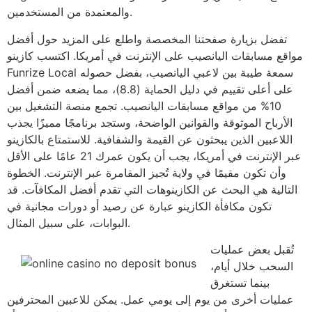
والمعتمدة من المستخدمين.
تفضل بزيارة صفحتنا المخصصة واطلع على المزيد حول أفضل
مواقع مسابقات اليانصيب على الإنترنت في أمريكا. اكتسب كازينو
Funrize Local سمعة طيبة بين لاعبي اليانصيب، بفضل حصوله
على أعلى تقييم في دليل الحماية (8.8)، مما يضعه ضمن أفضل
10% من مواقع مسابقات اليانصيب. تجمع منصة التشغيل بين
الأرباح الموثوقة والقوانين الواضحة، وستجد برنامجًا مميزًا يجذب
اللاعبين الذين يبحثون عن القيمة والشفافية. للاستمتاع بالكازينو
عبر الإنترنت في أمريكا، يجب أن يكون عمرك 21 عامًا على الأقل
وأن تكون مقيمًا في ولاية تُجيز المقامرة عبر الإنترنت. الخطوة
التالية هي البحث عن الكازينوهات التي تقدم أفضل المكافآت. قد
تكون مكافأة الكازينو عبارة عن رصيد أو دورات مجانية في
البوابات، على سبيل المثال.
تُقبل بعض عمليات
السحب خلال أيام،
بينما تستغرق
عمليات أخرى من يوم إلى يومي عمل. يمكن للاعبين المحترفين