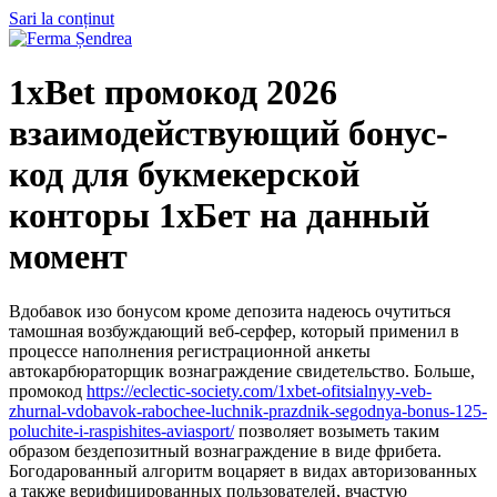
Sari la conținut
1xBet промокод 2026
взаимодействующий бонус-
код для букмекерской
конторы 1хБет на данный
момент
Вдобавок изо бонусом кроме депозита надеюсь очутиться
тамошная возбуждающий веб-серфер, который применил в
процессе наполнения регистрационной анкеты
автокарбюраторщик вознаграждение свидетельство.
Больше,
промокод
https://eclectic-society.com/1xbet-ofitsialnyy-veb-
zhurnal-vdobavok-rabochee-luchnik-prazdnik-segodnya-bonus-125-
poluchite-i-raspishites-aviasport/
позволяет возыметь таким
образом бездепозитный вознаграждение в виде фрибета.
Богодарованный алгоритм воцаряет в видах авторизованных
а также верифицированных пользователей, вчастую