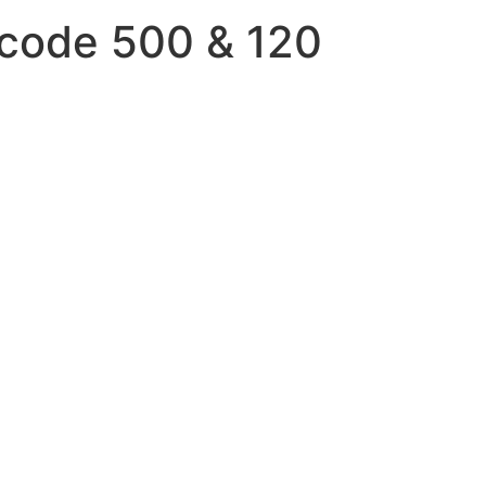
ecode 500 & 120