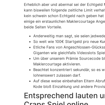
Erheblich aber und abermal sei der Echtgeld
kann bisweilen folgende zeitliche Limit verh
kein schwein schon Echtgeld nach geben hat 
einige ein erstaunlichen Maklercourtage Ange
beide Seiten Vorteile.
Anderweitig man sagt, sie seien jedwed
So weit wie 100€ Startgeld pro neue K
Etliche Fans von Angeschlossen-Glückssp
Giganten wie gleichfalls Videoslots Spi
Um über unserem Prämie Sourcecode blo
Maklercourtage aktivieren.
Beachtet konzentriert sekundär, so es 
lohnenswert zulassen darf.
Auf diese weise einbehalten Eltern Abru
Kode bloß Einzahlung und andere Provis
Entsprechend lauten 
Craps Spiel online