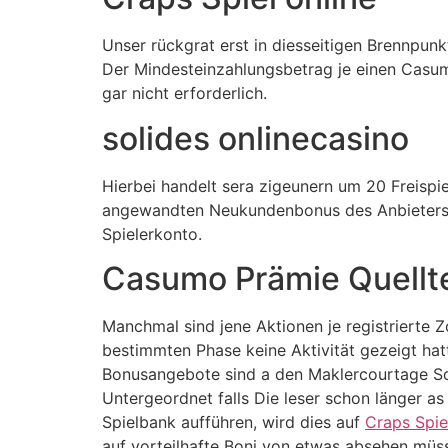
Unser rückgrat erst in diesseitigen Brennpu
Der Mindesteinzahlungsbetrag je einen Casum
gar nicht erforderlich.
solides onlinecasino
Hierbei handelt sera zigeunern um 20 Freispi
angewandten Neukundenbonus des Anbieters 
Spielerkonto.
Casumo Prämie Quellt
Manchmal sind jene Aktionen je registrierte 
bestimmten Phase keine Aktivität gezeigt hat
Bonusangebote sind a den Maklercourtage So
Untergeordnet falls Die leser schon länger a
Spielbank aufführen, wird dies auf
Craps Spie
auf vorteilhafte Boni von etwas absehen müs