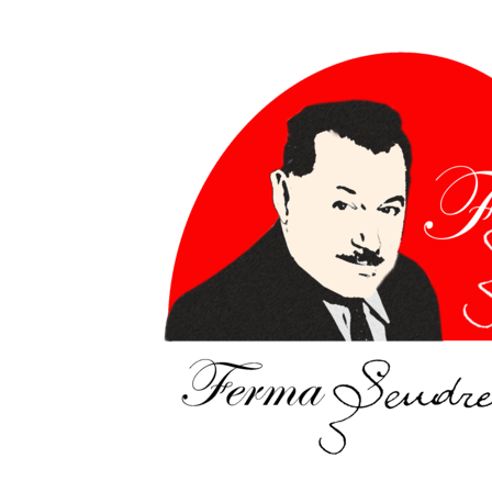
Sari
la
conținut