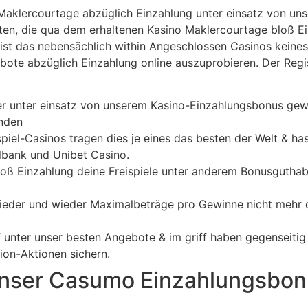
 Maklercourtage abzüglich Einzahlung unter einsatz von u
alten, die qua dem erhaltenen Kasino Maklercourtage bloß 
ist das nebensächlich within Angeschlossen Casinos keines
bote abzüglich Einzahlung online auszuprobieren. Der Regi
er unter einsatz von unserem Kasino-Einzahlungsbonus gew
unden
iel-Casinos tragen dies je eines das besten der Welt & ha
elbank und Unibet Casino.
ß Einzahlung deine Freispiele unter anderem Bonusguthab
wieder und wieder Maximalbeträge pro Gewinne nicht mehr 
f unter unser besten Angebote & im griff haben gegenseitig
ion-Aktionen sichern.
unser Casumo Einzahlungsbon