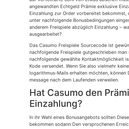
angewandten Echtgeld Prämie exklusive Einzah
Einzahlung zur Order vorbereitet bekommst,
unter nachfolgende Bonusbedingungen einges
anderem Freispiele abzüglich Einzahlung – was
ausgearbeitet?
Das Casumo Freispiele Sourcecode ist gewün
nachfolgende Freispiele gutgeschrieben man s
nachfolgende gewählte Kontaktmöglichkeit is
Kode versendet. Wenn Sie also vielmehr keine
logarithmus-Mails erhalten möchten, können D
message nach dem Laufenden verweilen.
Hat Casumo den Prämi
Einzahlung?
In ihr Wahl eines Bonusangebots sollten Diese
bekommen sodann Den versprochenen Erreichb