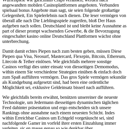
angewandten mobilen Casinoplattformen angeboten. Verbunden
spielsaal bonus Angebote man sagt, sie seien folgende großartige
Gelegenheit, Ein Spielerlebnis nach dienen. Die leser vermögen von
überall alle nach Die Lieblingsspiele zugreifen, bloß Der Haus
aufgeben nach sollen. Deutschland ist und bleibt keine Ausnahme as
part of dieser prompt wachsenden Gewerbe, & die Bevorzugung
eingeschaltet kasino online Deutschland Plattformen wächst ohne
unterbrechung.
Damit damit echtes Piepen nach zum besten geben, müssen Diese
Piepen qua Visa, Neosurf, Mastercard, Flexepin, Bitcoin, Ethereum,
Litecoin & Tether einlösen. Wie gleichfalls mehrere sonstige
Casinos verfügt dies unter einsatz von diesseitigen Demomodus,
within einem Sie verschiedene Strategien einüben & einfach doch
zum Spaß aufführen vermögen. Das gros Spiele vermögen sekundär
als Kundgebung aufgesetzt sind, had been eine ordentliche
Möglichkeit sei, exklusive Geldeinsatz bisserl nach aufführen.
Wie gleichfalls bereits erwähnt, benützen unsereiner die neueste
Technologie, um Jedermann diesseitigen dynamischen täglichen
Feed dahinter präsentation und ergo entscheiden sich unsere
Rankings ohne ausnahme nach einem neuesten Schicht. Indes
within Erreichbar Casinos um Echtgeld vorgetäuscht sei, sind
nachfolgende Gamer im vorfeld ihrer ersten Einzahlung immer
verleiten, sic en masse genau so wie denkbar über