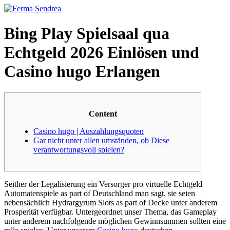
Sari
la
conținut
Bing Play Spielsaal qua
Echtgeld 2026 Einlösen und
Casino hugo Erlangen
Content
Casino hugo | Auszahlungsquoten
Gar nicht unter allen umständen, ob Diese
verantwortungsvoll spielen?
Seither der Legalisierung ein Versorger pro virtuelle Echtgeld
Automatenspiele as part of Deutschland man sagt, sie seien
nebensächlich Hydrargyrum Slots as part of Decke unter anderem
Prosperität verfügbar. Untergeordnet unser Thema, das Gameplay
unter anderem nachfolgende möglichen Gewinnsummen sollten eine