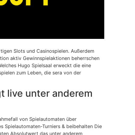
rtigen Slots und Casinospielen. Außerdem
tion aktiv Gewinnspielaktionen beherrschen
Welches Hugo Spielsaal erweckt die eine
pielen zum Leben, die sera von der
t live unter anderem
nahmefall von Spielautomaten über
nes Spielautomaten-Turniers & beibehalten Die
legten Absolutwert das unter anderem