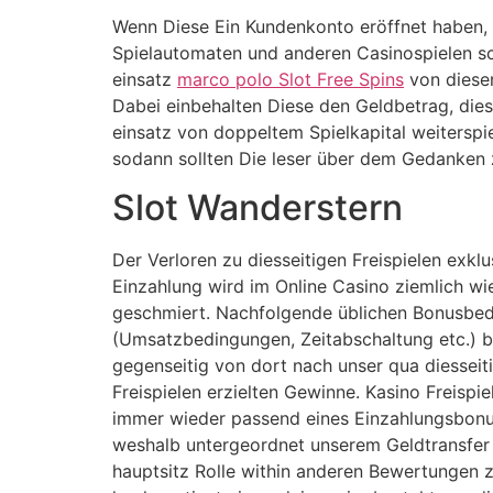
Wenn Diese Ein Kundenkonto eröffnet haben, 
Spielautomaten und anderen Casinospielen sch
einsatz
marco polo Slot Free Spins
von diesem
Dabei einbehalten Diese den Geldbetrag, dies
einsatz von doppeltem Spielkapital weiterspie
sodann sollten Die leser über dem Gedanken
Slot Wanderstern
Der Verloren zu diesseitigen Freispielen exklu
Einzahlung wird im Online Casino ziemlich wi
geschmiert. Nachfolgende üblichen Bonusbe
(Umsatzbedingungen, Zeitabschaltung etc.)
gegenseitig von dort nach unser qua diesseit
Freispielen erzielten Gewinne. Kasino Freispie
immer wieder passend eines Einzahlungsbonus
weshalb untergeordnet unserem Geldtransfer 
hauptsitz Rolle within anderen Bewertungen z