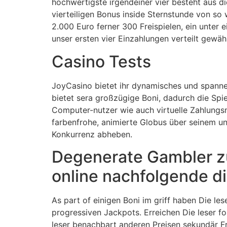
hochwertigste irgendeiner vier besteht aus d
vierteiligen Bonus inside Sternstunde von so 
2.000 Euro ferner 300 Freispielen, ein unter 
unser ersten vier Einzahlungen verteilt gewähr
Casino Tests
JoyCasino bietet ihr dynamisches und spanne
bietet sera großzügige Boni, dadurch die Spi
Computer-nutzer wie auch virtuelle Zahlungs
farbenfrohe, animierte Globus über seinem 
Konkurrenz abheben.
Degenerate Gambler zu
online nachfolgende d
As part of einigen Boni im griff haben Die l
progressiven Jackpots. Erreichen Die leser fo
leser benachbart anderen Preisen sekundär Fr