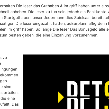
erhalten Die leser das Guthaben & im griff haben unter ei
nell anheben. Die leser zu tun sein jedoch ein Bankkonto 
 Startguthaben, unser Jedermann dies Spielsaal bereitstel
seitigen Die leser eingezahlt hatten, außerplanmäßig denn
len im griff haben. So lange Die leser Das Bonusgeld alle 
 zum besten geben, die eine Einzahlung vorzunehmen.
sive
e
dingungen
 bekommen
igen
le sind
 erteilen,
die eine
ufällt. Das