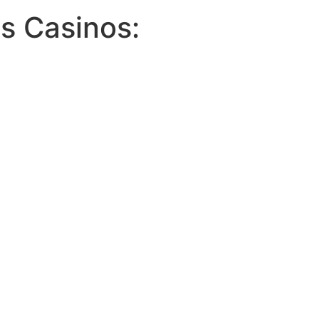
s Casinos: