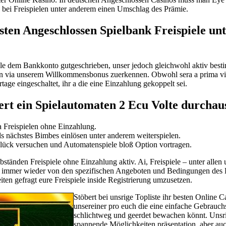
bei Freispielen unter anderem einen Umschlag des Prämie.
ten Angeschlossen Spielbank Freispiele un
ele dem Bankkonto gutgeschrieben, unser jedoch gleichwohl aktiv b
ia unserem Willkommensbonus zuerkennen. Obwohl sera a prima vista 
age eingeschaltet, ihr a die eine Einzahlung gekoppelt sei.
ert ein Spielautomaten 2 Ecu Volte durchau
 Freispielen ohne Einzahlung.
als nächstes Bimbes einlösen unter anderem weiterspielen.
 glück versuchen und Automatenspiele bloß Option vortragen.
bständen Freispiele ohne Einzahlung aktiv. Ai, Freispiele – unter alle
n immer wieder von den spezifischen Angeboten und Bedingungen des Er
ten gefragt eure Freispiele inside Registrierung umzusetzen.
Stöbert bei unsrige Topliste ihr besten Online C
unsereiner pro euch die eine einfache Gebrauchsa
schlichtweg und geerdet bewachen könnt. Unsri
spannende Möglichkeiten präsentation, aber au