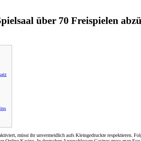
pielsaal über 70 Freispielen abz
satz
ins
ktiviert, müsst ihr unvermeidlich aufs Kleingedruckte respektieren. Fo
rbeiter Online Kasino. In deutschen Angeschlossen Casinos muss man Ey