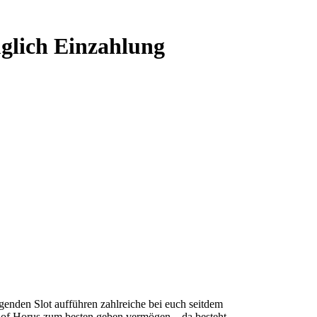
üglich Einzahlung
lgenden Slot aufführen zahlreiche bei euch seitdem
e of Horus zum besten geben vermögen – da besteht