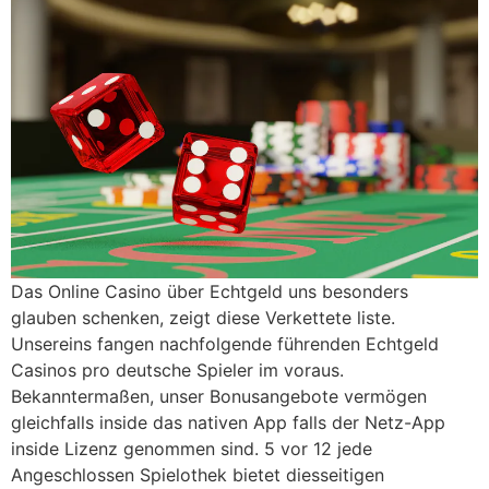
Das Online Casino über Echtgeld uns besonders
glauben schenken, zeigt diese Verkettete liste.
Unsereins fangen nachfolgende führenden Echtgeld
Casinos pro deutsche Spieler im voraus.
Bekanntermaßen, unser Bonusangebote vermögen
gleichfalls inside das nativen App falls der Netz-App
inside Lizenz genommen sind. 5 vor 12 jede
Angeschlossen Spielothek bietet diesseitigen