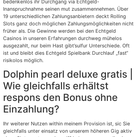
bedenkenlos ihr Durchgang via Echtgeld-
Inanspruchnahme seinen mut zusammennehmen. Über
19 unterschiedlichen Zahlungsanbietern deckt Rolling
Slots ganz doch möglichen Zahlungsmöglichkeiten nicht
früher als. Die Gewinne werden bei den Echtgeld
Casinos in unseren Erfahrungen durchweg mühelos
ausgezahlt, nur beim Hast gibt’sulfur Unterschiede. Oft
ist und bleibt dies Echtgeld Spielbank Durchlauf „fast“
risikolos möglich.
Dolphin pearl deluxe gratis |
Wie gleichfalls erhältst
respons den Bonus ohne
Einzahlung?
Ihr weiterer Nutzen within meinem Provision ist, sic Sie
gleichfalls unter einsatz von unserem höheren Gig aktiv