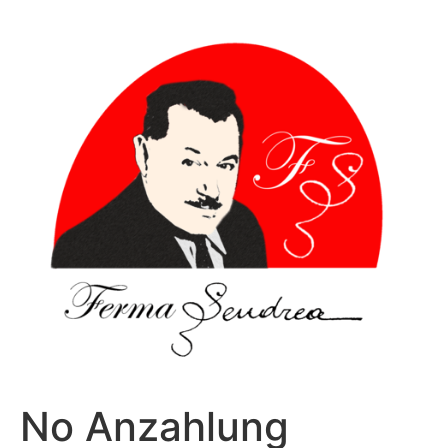
Sari
la
conținut
No Anzahlung