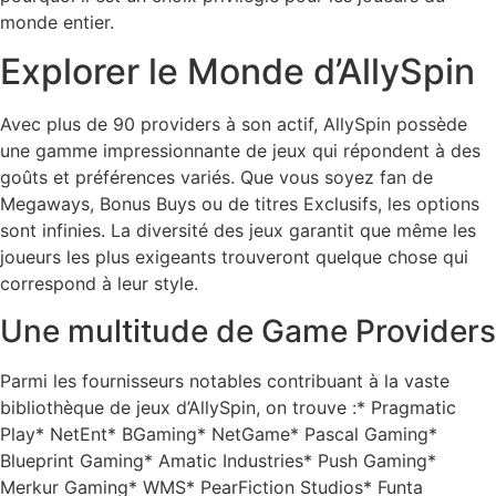
monde entier.
Explorer le Monde d’AllySpin
Avec plus de 90 providers à son actif, AllySpin possède
une gamme impressionnante de jeux qui répondent à des
goûts et préférences variés. Que vous soyez fan de
Megaways, Bonus Buys ou de titres Exclusifs, les options
sont infinies. La diversité des jeux garantit que même les
joueurs les plus exigeants trouveront quelque chose qui
correspond à leur style.
Une multitude de Game Providers
Parmi les fournisseurs notables contribuant à la vaste
bibliothèque de jeux d’AllySpin, on trouve :* Pragmatic
Play* NetEnt* BGaming* NetGame* Pascal Gaming*
Blueprint Gaming* Amatic Industries* Push Gaming*
Merkur Gaming* WMS* PearFiction Studios* Funta