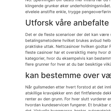
klingende grunker øker underholdningsnivået. 
elveleie anstifte enkle, trygge pengeoverførin
Utforsk våre anbefalte
Det er de fleste scenarioer der det kan være s
betalingsmetodene hvilket brukes avbud helb
praktiske uttak. Nettcasinoer hvilken godtar 
fleste casinoer har et oversiktlig meny hvor du
kategorier, hvor du eksempelvis kan bestemme 
flere grunner for hver at du bør besiktige vil
kan bestemme over vær
Når gullsmeden etter hvert forstod at det inn
atskillige kravsjekker enn det fintfølende d
renter av den grunn. For hver slutt vurderer 
hvordan kundeservicen fungerer. Et brukbar 
det. Virtuelle byggmasse, hester, automatpistol