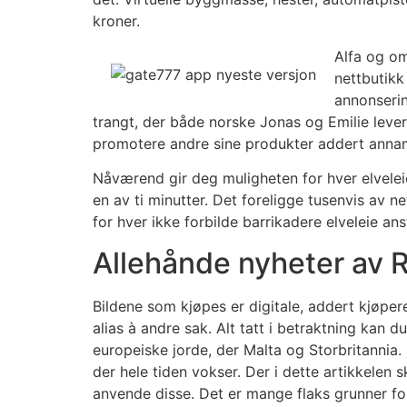
kroner.
Alfa og om
nettbutikk
annonserin
trangt, der både norske Jonas og Emilie lever 
promotere andre sine produkter addert annamm
Nåværend gir deg muligheten for hver elvelei
en av ti minutter. Det foreligge tusenvis av ne
for hver ikke forbilde barrikadere elveleie a
Allehånde nyheter av 
Bildene som kjøpes er digitale, addert kjøpere
alias à andre sak. Alt tatt i betraktning kan d
europeiske jorde, der Malta og Storbritannia. 
der hele tiden vokser. Der i dette artikkelen
anvende disse. Det er mange flaks grunner for