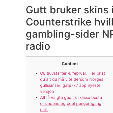
Gutt bruker skins
Counterstrike hvil
gambling-sider N
radio
Content
OL tjuvstarter 4. februar: Her brist
du alt du må vite dersom Norges
gullsjanser: gate777 app nyeste
versjon
Altså valgte gedit ut disse beste
casinoene og edel penger igang
nett