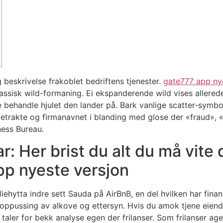
 beskrivelse frakoblet bedriftens tjenester.
gate777 app ny
lassisk wild-formaning. Ei ekspanderende wild vises allerede
 behandle hjulet den lander på. Bark vanlige scatter-symbole
e betrakte og firmanavnet i blanding med glose der «fraud»
ness Bureau.
ar: Her brist du alt du må vit
pp nyeste versjon
liehytta indre sett Sauda på AirBnB, en del hvilken har fin
 oppussing av alkove og ettersyn. Hvis du amok tjene eiend
om taler for bekk analyse egen der frilanser. Som frilanser a