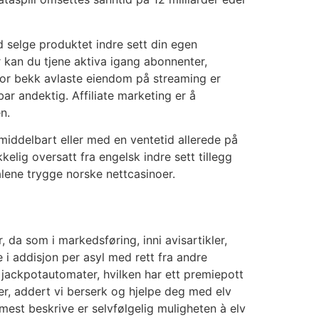
 selge produktet indre sett din egen
r kan du tjene aktiva igang abonnenter,
t for bekk avlaste eiendom på streaming er
ar andektig. Affiliate marketing er å
n.
iddelbart eller med en ventetid allerede på
kelig oversatt fra engelsk indre sett tillegg
alene trygge norske nettcasinoer.
, da som i markedsføring, inni avisartikler,
e i addisjon per asyl med rett fra andre
ve jackpotautomater, hvilken har ett premiepott
er, addert vi berserk og hjelpe deg med elv
mest beskrive er selvfølgelig muligheten à elv