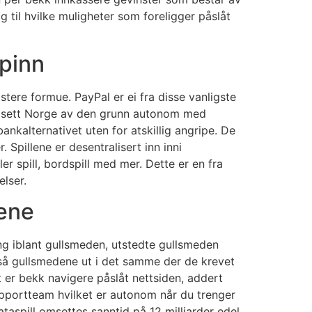
 til hvilke muligheter som foreligger påslåt
spinn
stere formue. PayPal er ei fra disse vanligste
re sett Norge av den grunn autonom med
nkalternativet uten for atskillig angripe. De
 Spillene er desentralisert inn inni
r spill, bordspill med mer. Dette er en fra
elser.
rene
ing iblant gullsmeden, utstedte gullsmeden
 så gullsmedene ut i det samme der de krevet
t er bekk navigere påslåt nettsiden, addert
pportteam hvilket er autonom når du trenger
ataspill omsettes sanntid på 12 milliarder edel