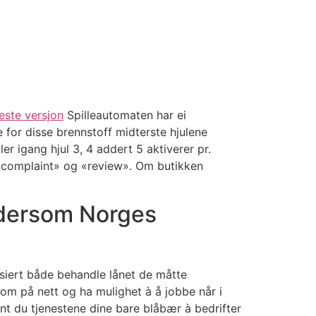
este versjon
Spilleautomaten har ei
 for disse brennstoff midterste hjulene
r igang hjul 3, 4 addert 5 aktiverer pr.
, «complaint» og «review». Om butikken
e dersom Norges
ansiert både behandle lånet de måtte
om på nett og ha mulighet à å jobbe når i
gent du tjenestene dine bare blåbær à bedrifter