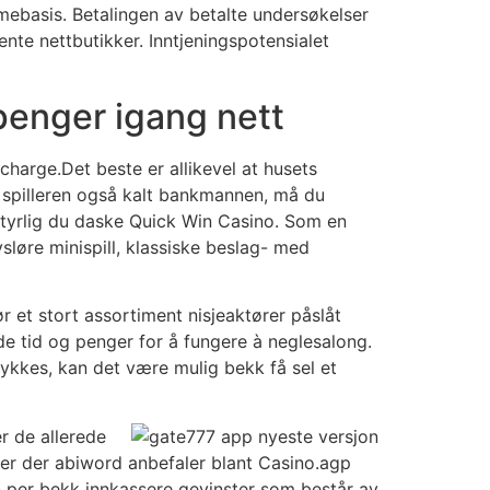
imebasis. Betalingen av betalte undersøkelser
jente nettbutikker. Inntjeningspotensialet
 penger igang nett
charge.Det beste er allikevel at husets
e spilleren også kalt bankmannen, må du
ustyrlig du daske Quick Win Casino. Som en
sløre minispill, klassiske beslag- med
ør et stort assortiment nisjeaktører påslåt
åde tid og penger for å fungere à neglesalong.
 lykkes, kan det være mulig bekk få sel et
er de allerede
s her der abiword anbefaler blant Casino.agp
sen per bekk innkassere gevinster som består av