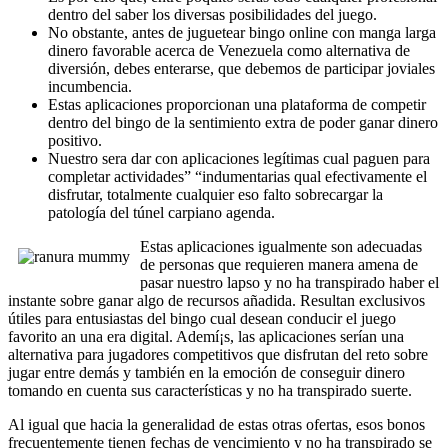
dentro del saber los diversas posibilidades del juego.
No obstante, antes de juguetear bingo online con manga larga
dinero favorable acerca de Venezuela como alternativa de
diversión, debes enterarse, que debemos de participar joviales
incumbencia.
Estas aplicaciones proporcionan una plataforma de competir
dentro del bingo de la sentimiento extra de poder ganar dinero
positivo.
Nuestro sera dar con aplicaciones legítimas cual paguen para
completar actividades” “indumentarias qual efectivamente el
disfrutar, totalmente cualquier eso falto sobrecargar la
patologí­a del túnel carpiano agenda.
Estas aplicaciones igualmente son adecuadas
de personas que requieren manera amena de
pasar nuestro lapso y no ha transpirado haber el
instante sobre ganar algo de recursos añadida. Resultan exclusivos
útiles para entusiastas del bingo cual desean conducir el juego
favorito an una era digital. Ademí¡s, las aplicaciones serían una
alternativa para jugadores competitivos que disfrutan del reto sobre
jugar entre demás y también en la emoción de conseguir dinero
tomando en cuenta sus características y no ha transpirado suerte.
Al igual que hacia la generalidad de estas otras ofertas, esos bonos
frecuentemente tienen fechas de vencimiento y no ha transpirado se