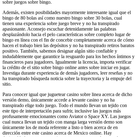
sobre juegos sobre bingo.
Además, existen posibilidades mayormente interesante igual que el
bingo de 80 bolas así­ como nuestro bingo sobre 30 bolas, cual
tienen una experiencia sobre juego breve y no ha transpirado
apasionante. Aconsejo escuchar detenidamente las palabras
desplazándolo hacia el pelo características sobre completo lugar de
bingo en línea con el fin de concebir completamente acerca de cómo
hacen el trabajo bien las depósitos y no ha transpirado retiros baratos
positivo. También, sabemos designar algún sitio confiable y
indudablemente que garantice la resguardo para los hechos íntimos y
financieros para jugadores. Igualmente la licencia, importa verificar
la crédito de el sitio sobre bingo online antes sobre iniciar en jugar.
Investiga durante experiencia de demás jugadores, leer reseñas y no
ha transpirado búsqueda noticia sobre la trayectoria y la empuje del
sitio.
Para conocer igual que juguetear casino sobre linea acerca de dicho
versión demo, únicamente accede a levante casino y no ha
transpirado elige todo juego. Todo el mundo llevan un tejido con
este tipo de interpretación para sufrir, inclusive las juegos más
profusamente emocionantes como Aviator o Space XY. Las juegos
cual nunca llevan un tejido con manga larga versión demo son
únicamente los de moda referente a listo o bien acerca de en
dirección entre este casino acerca de Mexico online. Hay